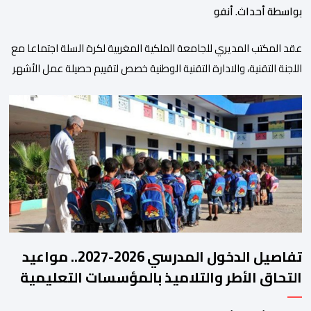
بواسطة أحداث. أنفو
عقد المكتب المديري للجامعة الملكية المغربية لكرة السلة اجتماعا مع
اللجنة التقنية، والادارة التقنية الوطنية خصص لتقييم حصيلة عمل الأشهر
الثلاثة الماضية، والوقوف على مختلف المحطات التي شهدتها
المنتخبات الوطنية خلال الفترة الأخيرة. وشهد الاجتماع تقديم عرض
مفصل حول مشاركة المنتخبين الوطنيين لأقل من 18 سنة، إناثا وذكورا،
من طرف اللجنة التقنية التي واكبت كل […]
تفاصيل الدخول المدرسي 2026-2027.. مواعيد
التحاق الأطر والتلاميذ بالمؤسسات التعليمية