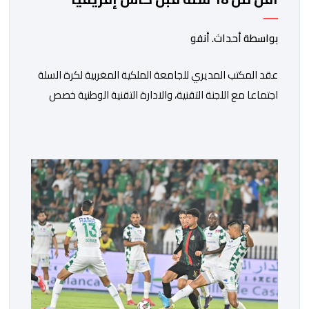
بواسطة أحداث. أنفو
عقد المكتب المديري للجامعة الملكية المغربية لكرة السلة
اجتماعا مع اللجنة التقنية، والادارة التقنية الوطنية خصص
لتقييم حصيلة عمل الأشهر الثلاثة الماضية، والوقوف على
مختلف المحطات التي شهدتها المنتخبات الوطنية خلال
الفترة الأخيرة. وشهد الاجتماع تقديم عرض مفصل حول
مشاركة المنتخبين الوطنيين لأقل من 18 سنة، إناثا وذكورا،
من طرف اللجنة التقنية التي واكبت كل […]