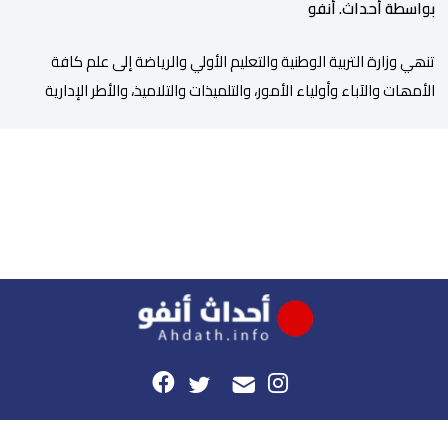
بواسطة أحداث. أنفو
تنھي وزارة التربیة الوطنیة والتعلیم الأولي والریاضة إلى علم كافة
الأمھات والآباء وأولیاء الأمور، والتلمیذات والتلامیذ، والأطر الإداریة
والتربویة وإلى الرأي العام الوطني، أن الدخول المدرسي لسنة 2026-
2027 سیتم في موعده الرسمي المحدد سلفا طبقا لمقتضیات المقرر
الوزاري رقم 047.26 الصادر بتاریخ 3 یولیوز 2026 بشأن تنظیم السنة
الدراسیة. وأوضحت الوزارة، في بلاغ، أن أطر […]
هذا الموقع
راسلونا