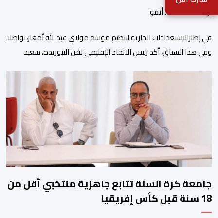
بواسطة أحداث. أنفو
في إطارالاستعدادات الجارية لتنظيم موسم مولاي عبد الله أمغار،تواصلت 
وفي هذا السياق، أكد رئيس الاتحاد الإقليمي لفن التبوريدة، سعيد
ولم تخل هذه الدورة من مؤشرات إيجابية على مستوى تنوعالمشاركة، حيث 
وتبرز هذه الأرقام الحجم الكبير الذي باتت تعرفه تظاهرةالتبوريدة خلال 
ومن المرتقب أن تعرف فعاليات الموسم إقبالا جماهيريا
واسعا،في ظل الشغف الكبير الذي يحظى به فن التبوريدة، باعتبارهأحد أبرز م
جامعة كرة السلة تتابع جاهزية منتخبي أقل من
18 سنة قبل كأس إفريقيا