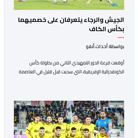
الجيش والرجاء يتعرفان على خصميهما
بكأس الكاف
بواسطة أحداث.أنفو
أوقعت قرعة الدور التمهيدي الثاني من بطولة كأس
الكونفدرالية الإفريقية، التي سحبت قبل قليل في العاصمة
المصرية القاهرة، ممثلي كرة القدم المغربية الرجاء الرياضي
والجيش الملكي في مواجهات مرتقبة أمام أندية غرب
ووسط القارة. ​وسيكون نادي الرجاء الرياضي على موعد مع
مواجهة المتأهل من المباراة التي تجمع بين إيل كانيمي
واريورز النيجيري ونادي أوديب ممثل […]