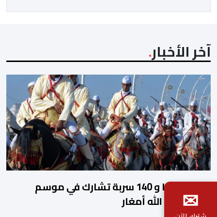
الغامبي، حيث يطمح الفريق […]
آخر الأخبار
2140 فارسا و 140 سربة تشارك في موسم
✉
مولاي عبد الله أمغار
شترك الآن