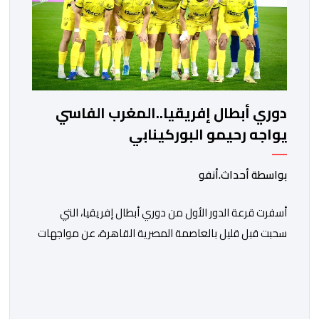
دوري أبطال إفريقيا..المغرب الفاسي
يواجه رحيمو البوركينابي
بواسطة أحداث.أنفو
أسفرت قرعة الدور الأول من دوري أبطال إفريقيا، التي
سحبت قبل قليل بالعاصمة المصرية القاهرة، عن مواجهات
متوازنة لممثلي كرة القدم المغربية، نهضة بركان والمغرب
الفاسي، في مستهل مشوارهما القاري. ​وسيكون نادي
نهضة بركان على موعد في هذا الدور مع الفائز من المباراة
التي تجمع بين ستار سبورت السييراليوني ونادي المدينة