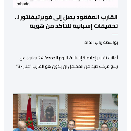
القارب المفقود يصل إلى فويرتيفنتورا..
تحقيقات إسبانية للتأكد من هوية
المركب المختفي من العيون
بواسطة رباب الداه
أعلنت تقارير إعلامية إسبانية، اليوم الجمعة 24 يوليوز، عن
رسو مركب صيد من المحتمل ان يكون هو القارب “علي-3”
في ميناء غران تاراخال بجزيرة فويرتيفنتورا، وذلك بعد مرور
ساعات على الإبلاغ عن فقدانه من ميناء العيون، وكان على
متنه ما يقارب 20 مهاجرا في وضعية غير قانونية.وحسب ما
أوردته وكالة “إيفي” الإسبانية للأنباء، نقلا عن […]