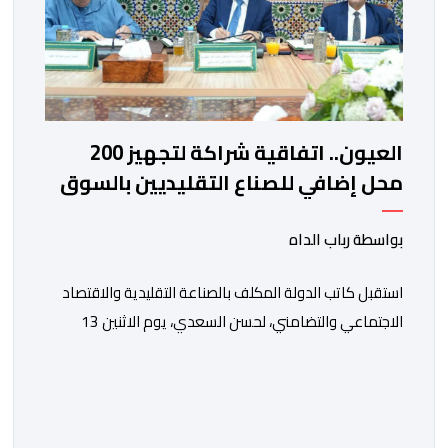
العيون.. اتفاقية شراكة لتجهيز 200
محل إضافي للصناع التقليديين بالسوق
النموذجي الكبير
بواسطة رباب الداه
استقبل كاتب الدولة المكلف بالصناعة التقليدية والاقتصاد
الاجتماعي والتضامني، لحسن السعدي، يوم الاثنين 13
يوليوز، رئيس جماعة العيون مولاي حمدي ولد الرشيد، رفقة
رئيس غرفة الصناعة التقليدية لجهة العيون الساقية الحمراء
مولاي مصطفى بن ليمام، وذلك بحضور أطر كتابة
الدولة.وتخلل هذا اللقاء توقيع اتفاقية شراكة جمعت بين