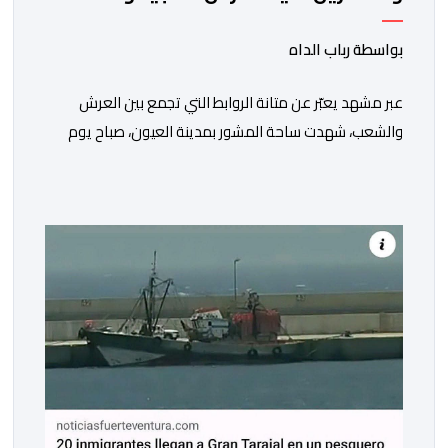
أجواء وطنية مهيبة
بواسطة رباب الداه
عبر مشهد يعبّر عن متانة الروابط التي تجمع بين العرش
والشعب، شهدت ساحة المشور بمدينة العيون، صباح يوم
الخميس 30 يوليوز 2026، مراسيم تحية العلم الوطني، تخليدا
للذكرى السابعة والعشرين لاعتلاء صاحب الجلالة الملك
محمد السادس نصره الله وأيده عرش أسلافه الميامين،
وذلك في أجواء وطنية مهيبة، جسدت مشاعر الوفاء
والإخلاص للعرش العلوي المجيد، والتمسك […]