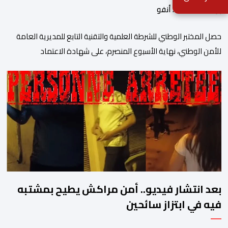
بواسطة أحداث. أنفو
حصل المختبر الوطني للشرطة العلمية والتقنية التابع للمديرية العامة
للأمن الوطني، نهاية الأسبوع المنصرم، على شهادة الاعتماد
والمطابقة والجودة بالمعيار الدولي “ISO/CEI 17025″، وذلك في
مختلف التخصصات والخبرات الشرعية، بما فيها فروع البيولوجيا والكيمياء،
وتدقيق وفحص الوثائق، والحرائق والمتفجرات، وكذا الآثار الرقمية
والمخدرات والمواد السمومية.وكانت المنظمة الأمريكية للاعتماد
والتقييس ″The ANSI National Accreditation Board″، المختصة […]
بعد انتشار فيديو.. أمن مراكش يطيح بمشتبه
فيه في ابتزاز سائحين