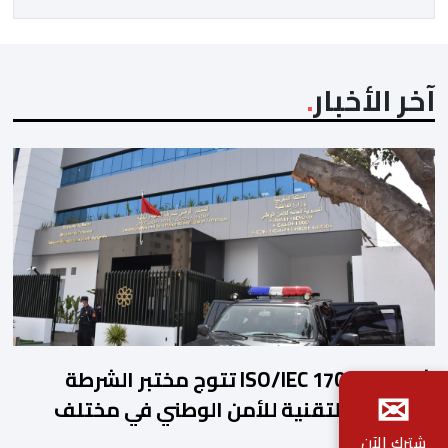
كتابة الدولة، وولاية جهة العيون الساقية الحمراء، وجماعة
[…]
آخر الأخبار
شهادة ISO/IEC 17025 تتوج مختبر الشرطة
✉
العلمية والتقنية للأمن الوطني في مختلف
الخبرات الجنائية
شترك الآن