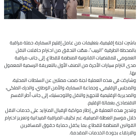
باشرت لجنة إقليمية، بتعليمات من عامل إقليم السمارة، حملة مراقبة
بالمحطة الطرقية “الربيب”، همّت التحقق من احترام حافلات النقل
العمومي للمقتضيات القانونية المنظمة للقطاع، إلى جانب مراقبة
مدى التزام سيارات الأجرة من الصنف الأول بالتعريفة الرسمية المعمول
بها.
وشاركت في هذه العملية لجنة ضمت ممثلين عن السلطات المحلية،
والمجلس الإقليمي، وجماعة السمارة، والأمن الوطني، والدرك الملكي،
والمديرية الإقليمية للتجهيز والنقل واللوجستيك، إلى جانب أطر القسم
الاقتصادي بعمالة الإقليم.
وتندرج هذه العملية في إطار مواكبة الإقبال المتزايد على خدمات النقل
خلال موسم العطلة الصيفية، عبر تكثيف المراقبة الميدانية وتعزيز احترام
القوانين المنظمة للقطاع، بما يكفل حماية حقوق المسافرين
والارتقاء بجودة الخدمات المقدمة.