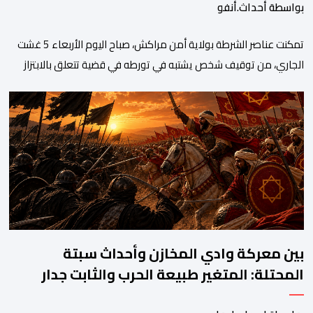
بواسطة أحداث.أنفو
تمكنت عناصر الشرطة بولاية أمن مراكش، صباح اليوم الأربعاء 5 غشت
الجاري، من توقيف شخص يشتبه في تورطه في قضية تتعلق بالابتزاز
وممارسة الإرشاد السياحي بدون رخصة. وكان المشتبه فيه قد عرّض
سائحين أجنبيين للابتزاز بالمدينة العتيقة بمراكش، وطالبهما بمبلغ مالي
غير مستحق بدعوى ممارسة نشاط مرتبط بالإرشاد السياحي بدون
رخصة، وهي الأفعال الإجرامية التي […]
بين معركة وادي المخازن وأحداث سبتة
المحتلة: المتغير طبيعة الحرب والثابت جدار
الصد الوطني