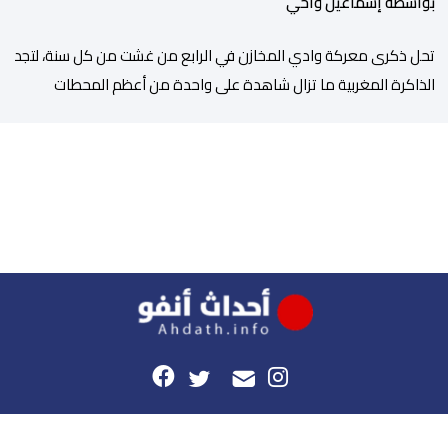
بواسطة إسماعيل واحي
تحل ذكرى معركة وادي المخازن في الرابع من غشت من كل سنة، لتجد
الذاكرة المغربية ما تزال شاهدة على واحدة من أعظم المحطات
التاريخية للمملكة، بما كرسته منذ قرون مضت من دروس استراتيجية لا
تزال حاضرة حتى اليوم، وعلى رأسها أن الطامعين في تدمير المغرب لا
يتحركون إلا عندما يجدون انقساما داخليا يمكن استغلاله. في […]
هذا الموقع
راسلونا