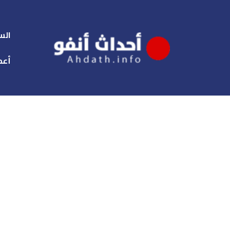
الس
أعم