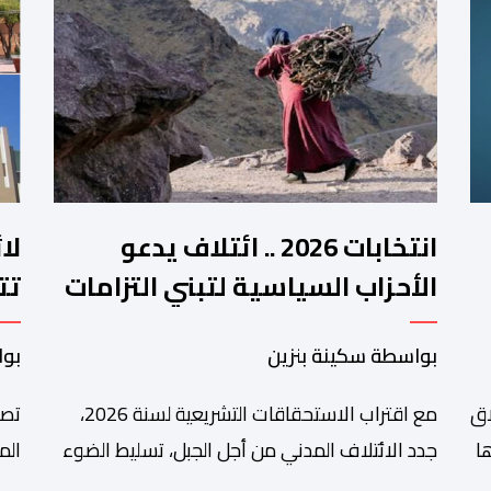
انتخابات 2026 .. ائتلاف يدعو
لا
الأحزاب السياسية لتبني التزامات
تت
واضحة تجاه المناطق الجبلية
فم
بواسطة سكينة بنزين
بوا
اق
مع اقتراب الاستحقاقات التشريعية لسنة 2026،
تصا
ا
جدد الائتلاف المدني من أجل الجبل، تسليط الضوء
الم
على عدد من المطالب المرتبطة بساكنة المناطق
من 