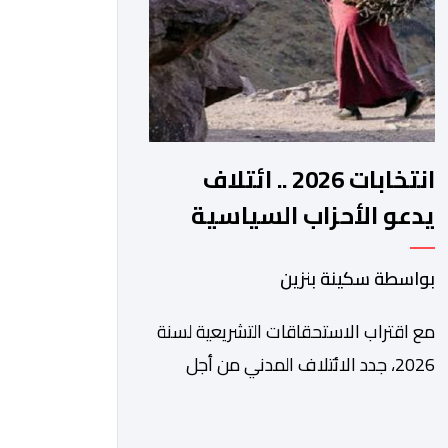
الرقمي، تشكل خطوة مهمة في […]
انتخابات 2026 .. ائتلاف
يدعو الأحزاب السياسية
لتبني التزامات واضحة تجاه
بواسطة سكينة بنزين
المناطق الجبلية
مع اقتراب الاستحقاقات التشريعية لسنة
2026، جدد الائتلاف المدني من أجل
الجبل، تسليط الضوء على عدد من
المطالب المرتبطة بساكنة المناطق