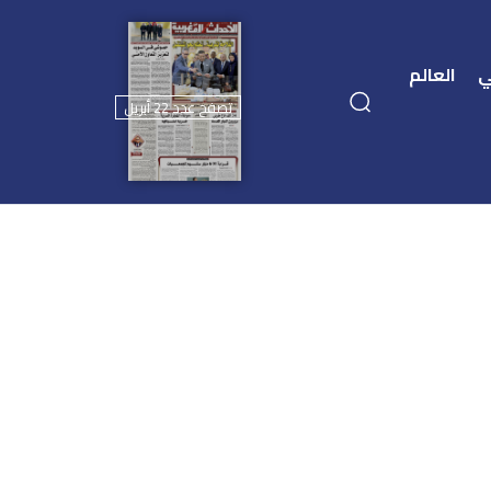
ي
العالم
تصفح عدد 22 أبريل