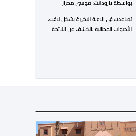
بواسطة تارودانت: موسى محراز
تصاعدت في الاونة الاخيرة بشكل لافت،
الأصوات المطالبة بالكشف عن اللائحة
الرسمية للمستفيدين من برنامج عمال
الإنعاش بجماعة تارودانت، بعد أن تحول
الملف إلى واحد من أكثر المواضيع إثارة
للنقاش داخل المدينة وعلى منصات
التواصل الاجتماعي، وسط دعوات
متزايدة إلى اعتماد مبدأ الشفافية وربط
المسؤولية بالمحاسبة. فبعد خروج عبد
الكبير بن طوطو، ثم شخص اخر […]