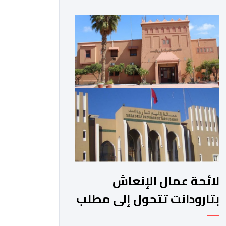
الجبلية. وفي هذا السياق، أطلق الائتلاف
مذكرة مطلبية، دعا فيها الأحزاب
السياسية، إلى ادراج 10 التزامات ضمن
برامجها الانتخابية المنتظرة، في إطار تعاقد
سياسي مع المناطق الجبلية والانتقال
من الوعود الانتخابية إلى التزامات عملية
[…]
لائحة عمال الإنعاش
بتارودانت تتحول إلى مطلب
شعبي ملح.. فمن يجيب؟.