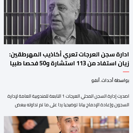
استقراره الفني […]
ادارة سجن العرجات تعري أكاذيب المهرطقين:
زيان استفاد من 113 استشارة و50 فحصا طبيا
بواسطة أحداث. أنفو
اصدرت إدارة السجن المحلي العرجات 1 التابعة للمندوبية العامة لإدارة
السجون وإعادة الإدماج بيانا توضيحيا ردا على ما تم تداوله ببعض
الجرائد والمواقع الالكترونية بخصوص الوضعية الصحية للسجين محمد
زيان، المعتقل بالمؤسسة ذاتها، وذلك لتنوير الرأي العام بالحقائق
والمعطيات الدقيقة.واوضحت إدارة المؤسسة السجنية أن المعني