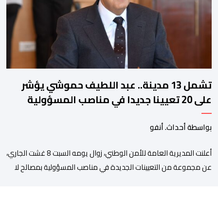
بالأمر يستفيد منذ إيداعه من تتبع طبي منتظم ومستمر وفقا […]
تشمل 13 مدينة.. عبد اللطيف حموشي يؤشر
على 20 تعيينا جديدا في مناصب المسؤولية
بمصالح الأمن الوطني
بواسطة أحداث. أنفو
أعلنت المديرية العامة للأمن الوطني، زوال يومه السبت 8 غشت الجاري،
عن مجموعة من التعيينات الجديدة في مناصب المسؤولية بمصالح لا
ممركزة للأمن الوطني بمدن الناظور ومراكش وأكادير وتيكيوين
والعروي وأسفي ووجدة والعيون والدار البيضاء وبني ملال وابن جرير
وطنجة وأصيلة، وذلك في إطار دينامية داخلية تهدف لضخ دماء جديدة