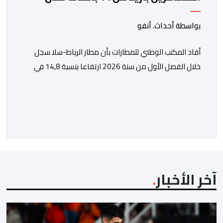
الفصل الأول من 2026
بواسطة أحداث. أنفو
أفاد المكتب الوطني للمطارات بأن مطار الرباط-سلا سجل
خلال الفصل الأول من سنة 2026 ارتفاعا بنسبة 14,8 في
المائة في حركة المسافرين مقارنة مع نفس الفترة من
السنة الماضية. واستقبل هذا المطار مليون و217 ألف و574
مسافرا خلال الستة أشهر الأولى من السنة الجارية، مقابل
مليون و60 ألف و480 مسافرا خلال الفترة ذاتها من سنة
[…]
آخر الأخبار