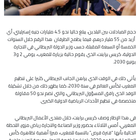
حجم المبادلات بين البلدين، يبلغ حاليا نحو 4.5 مليارات جنيه إسترليني، أي
أزيد من 55 مليار درهم، فيما يطمح الطرفان هذا الرقم خلال السنوات
الخمسة أو السبعة المقبلة، حسب وزير الدولة البريطاني في التجارة
الدولية، كريس براينت، الذي يقوم حالية بزيارة للمغرب، يومي 2 و3
يونيو 2030.
يأتي ذلك في الوقت الذي يراهن الجانب البريطاني كثيرا على تنظيم
المغرب لكأس العالم في سنة 2030، كما يظهر ذلك من خلال تشكيلة
الوفد الذي رافق المسؤول البريطاني، والتي تضم نحو 50 مقاولة
متخصصة في تنظيم الأحداث الرياضية الدولية الكبرى.
في هذا الإطار وصف كريس براينت، خلال منتدى الأعمال البريطاني
المغربي، أمس الثلاثاء بحضور وزير الصناعة والتجارة رياض مزور، اللحظة
الحالية بأنها “فترة فرص” بالنسبة للمغرب، مبرزا أهمية تظاهرة كأس