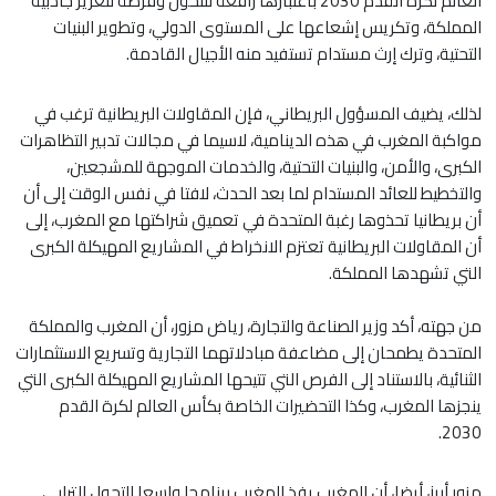
العالم لكرة القدم 2030 باعتبارها رافعة للتحول وفرصة لتعزيز جاذبية
المملكة، وتكريس إشعاعها على المستوى الدولي، وتطوير البنيات
التحتية، وترك إرث مستدام تستفيد منه الأجيال القادمة.
لذلك، يضيف المسؤول البريطاني، فإن المقاولات البريطانية ترغب في
مواكبة المغرب في هذه الدينامية، لاسيما في مجالات تدبير التظاهرات
الكبرى، والأمن، والبنيات التحتية، والخدمات الموجهة للمشجعين،
والتخطيط للعائد المستدام لما بعد الحدث، لافتا في نفس الوقت إلى أن
أن بريطانيا تحذوها رغبة المتحدة في تعميق شراكتها مع المغرب، إلى
أن المقاولات البريطانية تعتزم الانخراط في المشاريع المهيكلة الكبرى
التي تشهدها المملكة.
من جهته، أكد وزير الصناعة والتجارة، رياض مزور، أن المغرب والمملكة
المتحدة يطمحان إلى مضاعفة مبادلاتهما التجارية وتسريع الاستثمارات
الثنائية، بالاستناد إلى الفرص التي تتيحها المشاريع المهيكلة الكبرى التي
ينجزها المغرب، وكذا التحضيرات الخاصة بكأس العالم لكرة القدم
2030.
مزور أبرز، أيضا، أن المغرب يفذ المغرب برنامجا واسعا للتحول الترابي