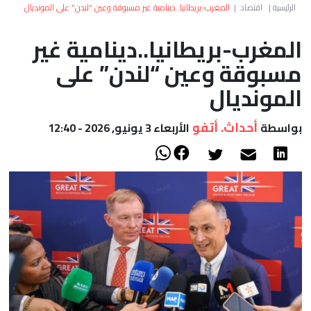
العالم
الرئيسية
|
اقتصاد
|
المغرب-بريطانيا..دينامية غير مسبوقة وعين “لندن” على المونديال
المغرب-بريطانيا..دينامية غير
أعمدة
مسبوقة وعين “لندن” على
الصحراء
المونديال
أحداث. أتفو
بواسطة
الأربعاء 3 يونيو, 2026 - 12:40