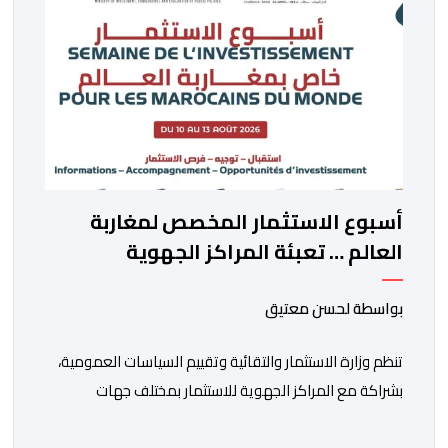
أسبوع الاستثمار المخصص لمغاربة
العالم … تعبئة المراكز الجهوية
للاستثمار لمواكبة مشاريع مغاربة
العالم
بواسطة لحسن معتيق
تنظم وزارة الاستثمار والتقائية وتقييم السياسات العمومية،
بشراكة مع المراكز الجهوية للاستثمار بمختلف جهات
المملكة، خلال الفترة الممتدة من 10 إلى 13 غشت 2026،