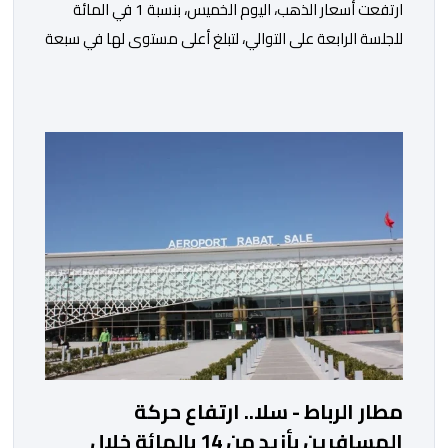
ارتفعت أسعار الذهب، اليوم الخميس، بنسبة 1 في المائة
للجلسة الرابعة على التوالي، لتبلغ أعلى مستوى لها في سبعة
أسابيع، مدعومة بتراجع الدولار وانخفاض عوائد سندات
الخزانة الأمريكية. وزاد سعر الذهب في المعاملات الفورية
بنسبة 1 في المائة إلى 4285,69 دولارا للأوقية، مسجلا أعلى
مستوى له منذ 18 يونيو الماضي، فيما ارتفعت العقود
الأمريكية الآجلة […]
مطار الرباط - سلا.. ارتفاع حركة
المسافرين بأزيد من 14 بالمائة خلال