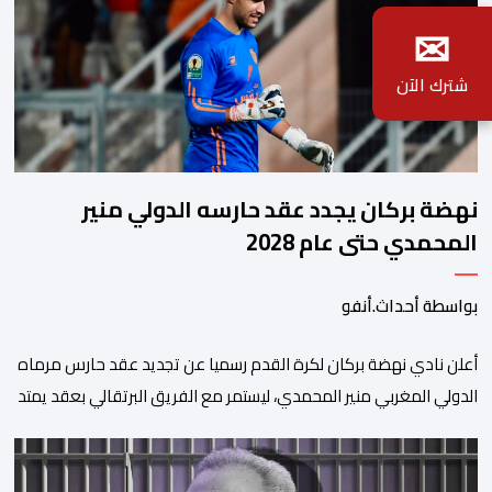
✉
شترك الآن
نهضة بركان يجدد عقد حارسه الدولي منير
المحمدي حتى عام 2028
بواسطة أحداث.أنفو
​أعلن نادي نهضة بركان لكرة القدم رسميا عن تجديد عقد حارس مرماه
الدولي المغربي منير المحمدي، ليستمر مع الفريق البرتقالي بعقد يمتد
حتى صيف عام 2028. ​وجاء هذا الإعلان عبر الحسابات الرسمية للنادي
على منصات التواصل الاجتماعي، مصحوبا بعبارة “الرحلة مستمرة”، في
إشارة إلى رغبة الإدارة في الحفاظ على ركائز الفريق والتعزيز من