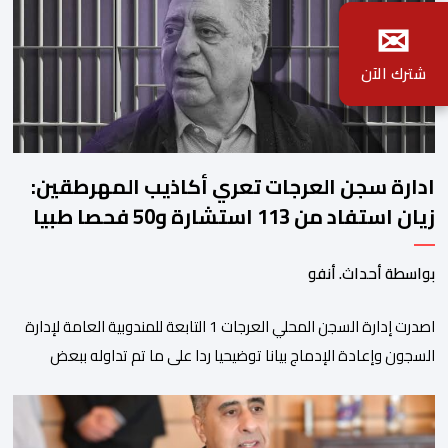
✉
شترك الآن
ادارة سجن العرجات تعري أكاذيب المهرطقين:
زيان استفاد من 113 استشارة و50 فحصا طبيا
بواسطة أحداث. أنفو
اصدرت إدارة السجن المحلي العرجات 1 التابعة للمندوبية العامة لإدارة
السجون وإعادة الإدماج بيانا توضيحيا ردا على ما تم تداوله ببعض
الجرائد والمواقع الالكترونية بخصوص الوضعية الصحية للسجين محمد
زيان، المعتقل بالمؤسسة ذاتها، وذلك لتنوير الرأي العام بالحقائق
والمعطيات الدقيقة.واوضحت إدارة المؤسسة السجنية أن المعني