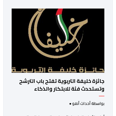
ولم تخل هذه الدورة من مؤشرات إيجابية على مستوى تنوعالمشاركة،
وتبرز هذه الأرقام الحجم الكبير الذي باتت تعرفه تظاهرةالتبوريدة 
ومن المرتقب أن تعرف فعاليات الموسم إقبالا جماهيريا
واسعا،في ظل الشغف الكبير الذي يحظى به فن التبوريدة، باعتبارهأحد أ
جائزة خليفة التربوية تفتح باب الترشح
وتستحدث فئة للابتكار والذكاء
الاصطناعي
بواسطة أحداث أنفو ●