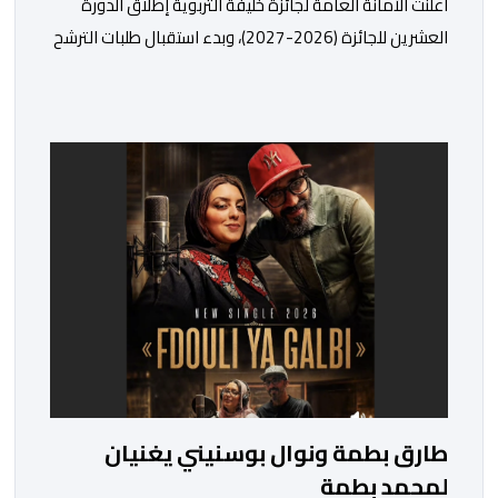
أعلنت الأمانة العامة لجائزة خليفة التربوية إطلاق الدورة
العشرين للجائزة (2026-2027)، وبدء استقبال طلبات الترشح
إلكترونياً اعتباراً من اليوم وحتى 31 دجنبر 2026. وقال بلاغ
صحافي إن هذه الدوة تكتسب أهمية خاصة لتزامنها مع
مرور عشرين عاماً على انطلاق الجائزة، وتشهد للمرة الأولى
استحداث فئة “الابتكار والذكاء الاصطناعي في التعليم”، إلى
جانب طرح 10 مجالات […]
طارق بطمة ونوال بوسنيني يغنيان
لمحمد بطمة