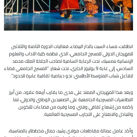
انطلقت، مساء السبت بالدار البيضاء، فعاليات الدورة الثامنة والثلاثين
للمهرجان الدولي للمسرح الجامعي، الذي تنظمه كلية الآداب والعلوم
الإنسانية بنمسيك، تحت الرعاية السامية لصاحب الجلالة الملك محمد
السادس، إلى غاية 9 يوليوز الجاري، تحت شعار: “المسرح الجامعي فضاء
لتفاعل شباب المتوسط الأطلسي: نحو دينامية ثقافية عابرة للحدود”.
ويعد هذا المهرجان، الممتد على مدى ما يقارب أربعة عقود، من أبرز
التظاهرات المسرحية الجامعية على الصعيدين الوطني والدولي، لما
راكمه من إشعاع ثقافي وفني، وما وفره من فضاءات للتكوين
والتبادل والانفتاح على التجارب المسرحية العالمية.
وأكد عامل عمالة مقاطعات مولاي رشيد، جمال مخططار، بالمناسبة،