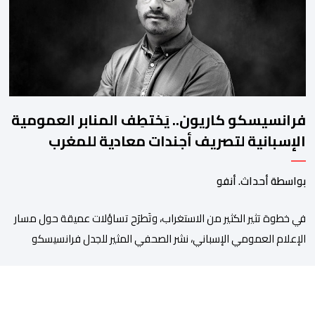
والاستعانة بكفاءات أمنية شابة ومتمرسة، […]
فرانسيسكو كاريون.. يَختطِف المنابر العمومية
الإسبانية لتصريف أجندات معادية للمغرب
بواسطة أحداث. أنفو
في خطوة تثير الكثير من الاستغراب، وتَطرَح تساؤلات عميقة حول مسار
الإعلام العمومي الإسباني، نشر الصحفي المثير للجدل فرانسيسكو
كاريون مقالاً مطولاً ومتحيزاً على بوابة مؤسسة الإذاعة والتلفزيون
الإسبانية العمومية (RTVE). المقال الذي حَمَل عنواناً مليئاً بالإيحاءات
السلبية: “المغرب، بين غياب محمد السادس، شائعات الانتقال