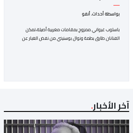
بواسطة أحداث. أنفو
باسلوب غيواني ممزوج بمقامات مغربية أصيلة،تمكن
الفنانان طارق بطمة ونوال بوسنيني من نفض الغبار عن
زجلية جميلة،كتبها ولحنها المرحوم محمد بطمة ،احد اعمدة
مجموعة لمشاهب الشهيرة. الاغنية بعنوان ” فضولي
ياقلبي” ،قام بتوزيعها اسامة باهي،باسلوب سلس وبسيط،
متحكما في الجمل الموسيقية والانتقالات الجميلة..استطاع
الفنانان طارق بطمة ونوال بوسنيني أن يعطيا روحا فريدة
لهذه الاغنية,بفضل أدا […]
آخر الأخبار