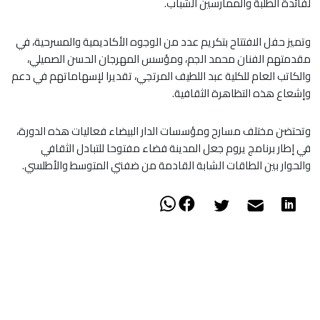
لفائدة الطلبة والممارسين الشباب.
وتميز حفل الافتتاح بتكريم عدد من الوجوه الأكاديمية والمسرحية، في
مقدمتهم الفنان محمد الجم، ومؤسس المهرجان الحسن الصميلي،
والكاتب العام للكلية عبد اللطيف المرتجي، تقديرا لإسهاماتهم في دعم
وإشعاع هذه التظاهرة الثقافية.
وتحتضن مختلف مسارح ومؤسسات الدار البيضاء فعاليات هذه الدورة،
في إطار برنامج يروم جعل المدينة فضاء مفتوحا للتبادل الثقافي
والحوار بين الطاقات الشابة القادمة من ضفتي المتوسط والأطلسي.