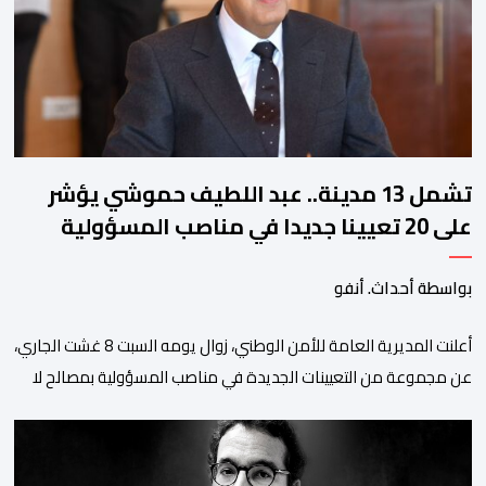
بالأمر يستفيد منذ إيداعه من تتبع طبي منتظم ومستمر وفقا […]
تشمل 13 مدينة.. عبد اللطيف حموشي يؤشر
على 20 تعيينا جديدا في مناصب المسؤولية
بمصالح الأمن الوطني
بواسطة أحداث. أنفو
أعلنت المديرية العامة للأمن الوطني، زوال يومه السبت 8 غشت الجاري،
عن مجموعة من التعيينات الجديدة في مناصب المسؤولية بمصالح لا
ممركزة للأمن الوطني بمدن الناظور ومراكش وأكادير وتيكيوين
والعروي وأسفي ووجدة والعيون والدار البيضاء وبني ملال وابن جرير
وطنجة وأصيلة، وذلك في إطار دينامية داخلية تهدف لضخ دماء جديدة