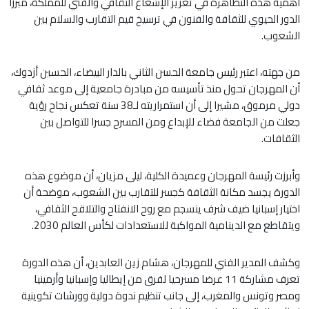
أهمية هذه التظاهرة في تعزيز الإشعاع الثقافي والفني للمملكة، مبرزا
الدور الحيوي للثقافة والفنون في ترسيخ قيم التقارب والسلام بين
الشعوب.
من جهته، اعتبر رئيس جامعة الحسن الثاني بالدار البيضاء، الحسين أزدوك،
أن المهرجان تحول منذ تأسيسه من مبادرة جامعية إلى موعد ثقافي
دولي مرموق، مشيرا إلى أن استمراريته لـ38 سنة تعكس نجاح رؤية
جعلت من الجامعة فضاء للإبداع ومن المسرح جسرا للتواصل بين
الثقافات.
وأبرزت رئيسة المهرجان وعميدة الكلية، ليلى مزيان، أن موضوع هذه
الدورة يجسد مكانة الثقافة كجسر للتقارب بين الشعوب، موضحة أن
اختيار إسبانيا ضيف شرف ينسجم مع روح الانفتاح والتلاقح الثقافي،
ويتقاطع مع الدينامية المواكبة للاستعدادات لكأس العالم 2030.
وكشف المدير الفني للمهرجان، هشام زين العابدين، أن هذه الدورة
تعرف مشاركة 11 عرضا مسرحيا لفرق من إيطاليا وإسبانيا وأرمينيا
ومصر وتونس والمغرب، إلى جانب تنظيم ندوة دولية وورشات تكوينية