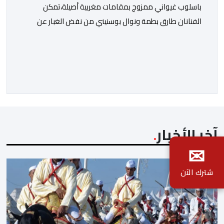
باسلوب غيواني ممزوج بمقامات مغربية أصيلة،تمكن
الفنانان طارق بطمة ونوال بوسنيني من نفض الغبار عن
زجلية جميلة،كتبها ولحنها المرحوم محمد بطمة ،احد اعمدة
مجموعة لمشاهب الشهيرة. الاغنية بعنوان ” فضولي
ياقلبي” ،قام بتوزيعها اسامة باهي،باسلوب سلس وبسيط،
متحكما في الجمل الموسيقية والانتقالات الجميلة..استطاع
الفنانان طارق بطمة ونوال بوسنيني أن يعطيا روحا فريدة
لهذه الاغنية,بفضل أدا […]
آخر الأخبار
✉
شترك الآن