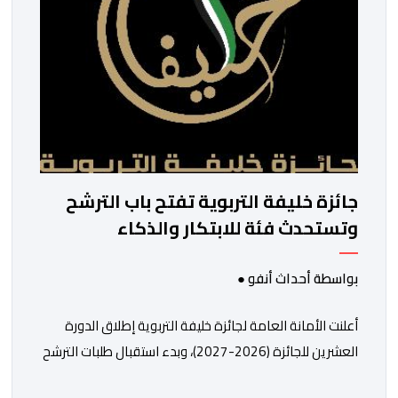
واسعا،في ظل الشغف الكبير الذي يحظى به فن التبوريدة، باعتبارهأحد أ
جائزة خليفة التربوية تفتح باب الترشح
وتستحدث فئة للابتكار والذكاء
الاصطناعي
بواسطة أحداث أنفو ●
أعلنت الأمانة العامة لجائزة خليفة التربوية إطلاق الدورة
العشرين للجائزة (2026-2027)، وبدء استقبال طلبات الترشح
إلكترونياً اعتباراً من اليوم وحتى 31 دجنبر 2026. وقال بلاغ