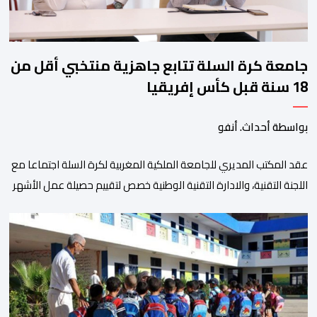
جامعة كرة السلة تتابع جاهزية منتخبي أقل من
18 سنة قبل كأس إفريقيا
بواسطة أحداث. أنفو
عقد المكتب المديري للجامعة الملكية المغربية لكرة السلة اجتماعا مع
اللجنة التقنية، والادارة التقنية الوطنية خصص لتقييم حصيلة عمل الأشهر
الثلاثة الماضية، والوقوف على مختلف المحطات التي شهدتها
المنتخبات الوطنية خلال الفترة الأخيرة. وشهد الاجتماع تقديم عرض
مفصل حول مشاركة المنتخبين الوطنيين لأقل من 18 سنة، إناثا وذكورا،
من طرف اللجنة التقنية التي واكبت كل […]