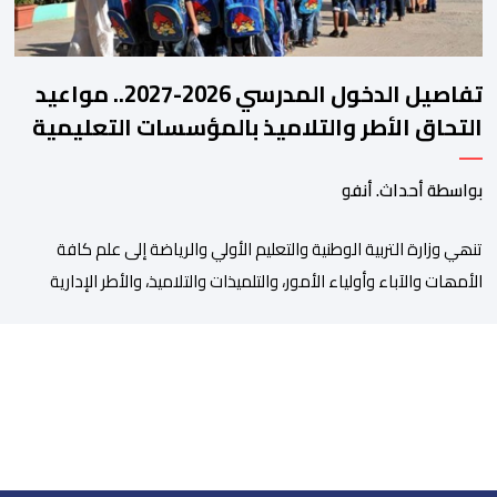
تفاصيل الدخول المدرسي 2026-2027.. مواعيد
التحاق الأطر والتلاميذ بالمؤسسات التعليمية
بواسطة أحداث. أنفو
تنھي وزارة التربیة الوطنیة والتعلیم الأولي والریاضة إلى علم كافة
الأمھات والآباء وأولیاء الأمور، والتلمیذات والتلامیذ، والأطر الإداریة
والتربویة وإلى الرأي العام الوطني، أن الدخول المدرسي لسنة 2026-
2027 سیتم في موعده الرسمي المحدد سلفا طبقا لمقتضیات المقرر
الوزاري رقم 047.26 الصادر بتاریخ 3 یولیوز 2026 بشأن تنظیم السنة
الدراسیة. وأوضحت الوزارة، في بلاغ، أن أطر […]