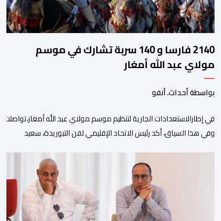
2140 فارسا و 140 سربة تشارك في موسم
مولاي عبد الله أمغار
بواسطة أحداث. أنفو
في إطارالاستعدادات الجارية لتنظيم موسم مولاي عبد الله أمغار،تواصلت 
وفي هذا السياق، أكد رئيس الاتحاد الإقليمي لفن التبوريدة، سعيد
ولم تخل هذه الدورة من مؤشرات إيجابية على مستوى تنوعالمشاركة، حيث 
وتبرز هذه الأرقام الحجم الكبير الذي باتت تعرفه تظاهرةالتبوريدة خلال 
ومن المرتقب أن تعرف فعاليات الموسم إقبالا جماهيريا
واسعا،في ظل الشغف الكبير الذي يحظى به فن التبوريدة، باعتبارهأحد أبرز م