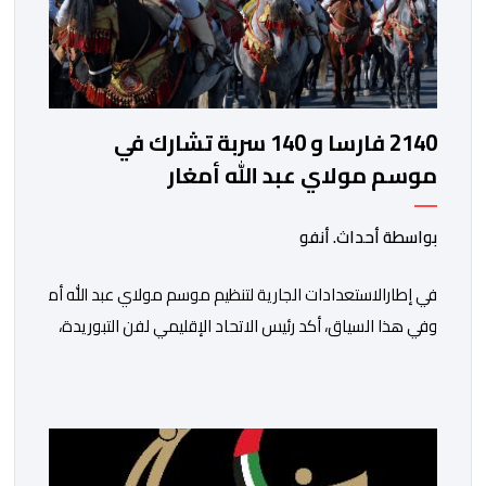
2140 فارسا و 140 سربة تشارك في
موسم مولاي عبد الله أمغار
بواسطة أحداث. أنفو
في إطارالاستعدادات الجارية لتنظيم موسم مولاي عبد الله أمغار،تو
وفي هذا السياق، أكد رئيس الاتحاد الإقليمي لفن التبوريدة،
سعيد
ولم تخل هذه الدورة من مؤشرات إيجابية على مستوى تنوعالمشاركة،
وتبرز هذه الأرقام الحجم الكبير الذي باتت تعرفه تظاهرةالتبوريدة 
ومن المرتقب أن تعرف فعاليات الموسم إقبالا جماهيريا