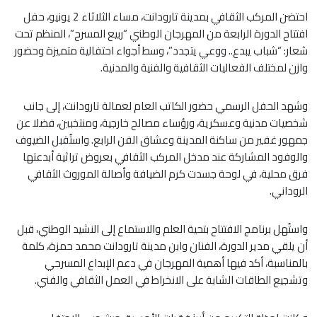
احتضن المركب الثقافي بمدينة تارودانت، مساء الثلاثاء 2 يونيو، حفل
افتتاح الدورة الرابعة من المهرجان الوطني “ربيع المسرح”، المنظم تحت
شعار: “شباب يبدع.. ووعي يتجدد”، وسط أجواء احتفالية متميزة وحضور
وازن لمختلف الفعاليات الثقافية والفنية والمدنية.
وشهد الحفل الرسمي حضور الكاتب العام لعمالة تارودانت، إلى جانب
شخصيات مدنية وعسكرية، ورؤساء مصالح خارجية، ومنتخبين، فضلا عن
جمهور غفير من ساكنة المدينة وعشاق الفن الرابع. واستُقبل الضيوف
والوفود المشاركة عند مدخل المركب الثقافي بعروض تراثية أبدعتها
فرق محلية، في لوحة جسدت كرم الضيافة وأصالة الموروث الثقافي
الروداني.
واستُهل برنامج الافتتاح بتحية العلم والاستماع إلى النشيد الوطني، قبل
أن يلقي مدير الدورة، الفنان وابن مدينة تارودانت محمد حمزة، كلمة
بالمناسبة، أكد فيها أهمية المهرجان في دعم الإبداع المسرحي
وتشجيع الطاقات الشابة على الانخراط في العمل الثقافي والفني.