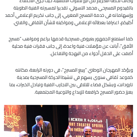
وكانت لحظة التكريم من أبرز فقرات الأمسية، حيث جرى الاحتفاء
بالقيدوم المسرحي محمد التسولي، تقديرا لمسيرته الفنية الطويلة
وإسهاماته في خدمة المسرح المغربي، إلى جانب تكريم الإعلامي أحمد
أكليكم، اعترافا بعطائه الإعلامي ومواكبته للشأن الثقافي والفني.
كما استمتع الجمهور بعروض مسرحية قدمها براعم ومواهب “مسرح
الأفق”، أبانت عن مؤهلات فنية واعدة، إلى جانب فقرات فنية محلية
أضفت على الحفل أجواء من البهجة والتفاعل.
ويؤكد المهرجان الوطني “ربيع المسرح”، في دورته الرابعة، مكانته
كموعد ثقافي سنوي يسهم في تنشيط الحركة المسرحية بمدينة
تارودانت، ويشكل فضاء للتلاقي بين التجارب الفنية وتبادل الخبرات، بما
يعزز حضور المسرح كرافعة للإبداع والتوعية المجتمعية.