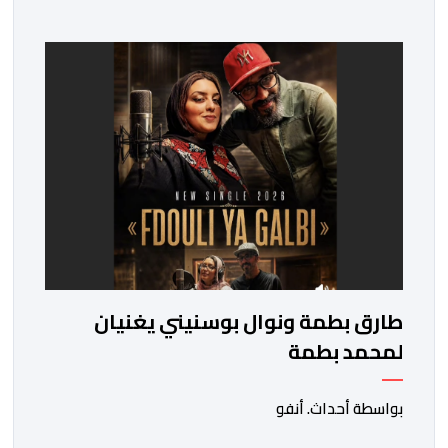
صحافي إن هذه الدوة تكتسب أهمية خاصة لتزامنها مع
مرور عشرين عاماً على انطلاق الجائزة، وتشهد للمرة الأولى
استحداث فئة “الابتكار والذكاء الاصطناعي في التعليم”، إلى
جانب طرح 10 مجالات […]
طارق بطمة ونوال بوسنيني يغنيان
لمحمد بطمة
بواسطة أحداث. أنفو