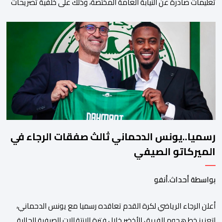
تعليمات صادرة عن النيابة العامة المختصة، وذلك على خلفية تصريحات
واتهامات زائفة أدلت بها مرشحة للهجرة السرية لموقع إخباري وطني،
وأعادت تداولها حسابات على شبكات التواصل الاجتماعي. وكانت
السيدة المذكورة قد صرحت بمعطيات مضللة، واتهامات كيدية، تدعي
فيها بأن جهات رسمية هي من فتحت الحدود في […]
رسميا..يونس الدحماني ثالث صفقات الرجاء في
الميركاتو الصيفي
بواسطة أحداث.أنفو
أعلن الرجاء الرياضي لكرة القدم تعاقده رسميا مع يونس الدحماني،
لتعزيز خط هجوم الفريق الأخضر خلال فترة الانتقالات الصيفية الحالية. ​