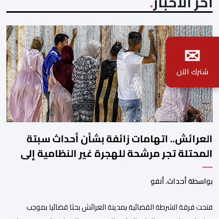
آخر الأخبار
✉
شترك الآن
العرائش.. اتهامات زائفة بشأن أحداث سبتة
المحتلة تجر مرشحة للهجرة غير النظامية إلى
القضاء
بواسطة أحداث. أنفو
فتحت فرقة الشرطة القضائية بمدينة العرائش بحثا قضائيا بموجب