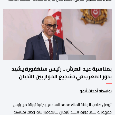
ويمتد العقد الذي يربط الدحماني بالنسور لعدة سنوات حتى عام 2030،
حيث يعول عليه الطاقم التقني للرجاء لتقديم الإضافة المرجوة في
المسابقات المحلية والقارية المقبلة. ​وجاء هذا التعاقد بعد أداء لافت
قدمه اللاعب برفقة اتحاد […]
بمناسبة عيد العرش .. رئيس سنغفورة يشيد
بدور المغرب في تشجيع الحوار بين الأديان
بواسطة أحداث.أنفو
توصل صاحب الجلالة الملك محمد السادس ببرقية تهنئة من رئيس
جمهورية سنغافورة، السيد ثارمان شانموغاراتنام، وذلك بمناسبة