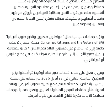
الشوارع مسلحة بالعصي والسياط لمطاردة المهاجرين، وسلب
ممتلكاتهم، وإجبارهم حتى على إغلاق محلاتهم التجارية، منصبين
أنفسهم بدلاء عن قوات الأمن بمطالبة المهاجرين بأوراق هويتهم
وتحديد أصولهم. ويستهدف هؤلاء بشكل رئيسي الرعايا النيجيريين
والغانين والكونغوليين.
​وتؤيد جماعات سياسية مثل “مواطنون معنيون وناخبو جنوب أفريقيا”
(Concerned Citizens and the Voters of SA) حملة المطاردة هذه،
داعية إلى إضراب عام على مستوى البلاد يوم الاثنين 4 مايو للمطالبة
بترحيل جميع الأجانب إلى بلدانهم الأصلية، سواء كانوا في وضع قانوني
أو غير قانوني.
​وفي رد فعل على هذه الأحداث، صرح سام أوكودزيتو أبلاكوا، وزير
الشؤون الخارجية الغاني، في 22 أبريل 2026 عبر حسابه على منصة
“إكس”، بأنه أجرى محادثة هاتفية مع نظيره الجنوب أفريقي رونالد
لامولا بشأن مقاطع الفيديو المتداولة لغانيين وقعوا ضحايا لهجمات
معادية للأجانب مثيرة للقلق الشديد في جنوب أفريقيا.