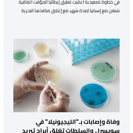
في خطوة تصعيدية أعقبت تعليق إيطاليا المؤقت اتفاقية
شنغن مع إسبانيا لمدة شهر، مع إغلاق منافذها البحرية
والجوية أمام المواطنين غير الإسبان القادمين من إسبانيا
تزامنا مع التدفق الكبير للمهاجرين عبر سبتة المحتلة، أعلنت
اسبانيا أمس الجمعة 07 غشت 2026، عن فرضها لإجراءات
مراقبة على حدودها للمسافرين الوافدين من إيطاليا. وكانت
اسبانيا قد أمهلت إيطاليا […]
وفاة وإصابات بـ"الليجيونيلا" في
سويسرا.. والسلطات تغلق أبراج تبريد