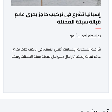
إسبانيا تشرع في تركيب حاجز بحري عائم
قبالة سبتة المحتلة
بواسطة أحداث.أنفو
شرعت السلطات الإسبانية، أمس السبت، في تركيب حاجز بحري
عائم قبالة رصيف تاراخال بسواحل مدينة سبتة المحتلة. ويمتد
الحاجز الجديد على طول يناهز 500 متر، وهو مصنوع من
مواد مطاطية عائمة، فيما يتراوح ارتفاع الجزء الظاهر منه
فوق سطح البحر ما بين 30 و70 سنتيمترًا، بينما يمتد الجزء
المغمور منه إلى عمق يصل إلى نحو […]