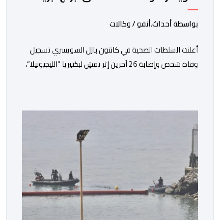
مشبوهة
بواسطة أحداث.أنفو / وكالات
أعلنت السلطات الصحية في كانتون بازل السويسري تسجيل
وفاة شخص وإصابة 26 آخرين إثر تفشٍ لبكتيريا “الليجيونيلا”،
في حادثة أثارت حالة من الاستنفار الصحي، وسط ترجيحات بأن
تكون أبراج تبريد مائية فوق أحد المباني الإدارية مصدر
العدوى. وأوضحت إدارة الصحة في الكانتون، وفق ما نقلته
وكالة “فرانس برس”، أن شخصًا فارق الحياة متأثرًا
بمضاعفات المرض، […]