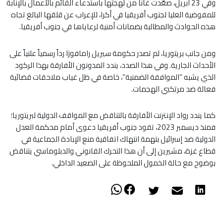
​وفي 23 أبريل، صعّدت غانا من لهجتها باستدعاء القائم بالأعمال بالإنابة
للمفوضية العليا لجنوب أفريقيا في أكرا، للإعراب عن قلقها البالغ تجاه
هذه الحوادث والمطالبة بضمانات أمنية لرعاياها في جنوب أفريقيا.
​ومن جانب بريتوريا، لم تصدر حكومة سيريل رامافوزا رداً رسمياً علنياً على
الأحداث الجارية. وفي هذا الصدد، يندد المدونون الأفارقة بهذا الركود
الذي يشبه “الموافقة الضمنية”، خاصة في ظل غياب ملاحقات قضائية
فعالة ضد مرتكبي الهجمات.
​كما يندد رواد الإنترنت الأفارقة بالتناقض مع المواقف الدولية لبريتوريا؛
فمنذ ديسمبر 2023، تقود جنوب أفريقيا دعوى أمام محكمة العدل
الدولية ضد إسرائيل بتهمة انتهاك اتفاقية منع الإبادة الجماعية في
قطاع غزة، مشيرين إلى أن هذا التحرك القانوني والدبلوماسي يتناقض
بوضوح مع حالة الخمول الملحوظة على الصعيد الداخلي.