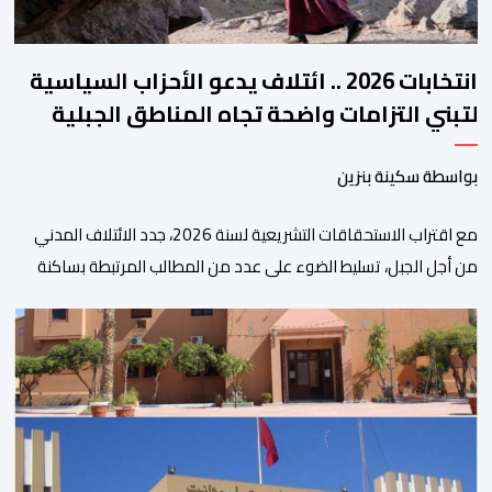
انتخابات 2026 .. ائتلاف يدعو الأحزاب السياسية
لتبني التزامات واضحة تجاه المناطق الجبلية
بواسطة سكينة بنزين
مع اقتراب الاستحقاقات التشريعية لسنة 2026، جدد الائتلاف المدني
من أجل الجبل، تسليط الضوء على عدد من المطالب المرتبطة بساكنة
المناطق الجبلية. وفي هذا السياق، أطلق الائتلاف مذكرة مطلبية، دعا
فيها الأحزاب السياسية، إلى ادراج 10 التزامات ضمن برامجها الانتخابية
المنتظرة، في إطار تعاقد سياسي مع المناطق الجبلية والانتقال من
الوعود الانتخابية إلى التزامات عملية […]