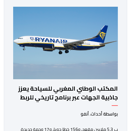
مسافرا خلال الستة أشهر الأولى من السنة الجارية، مقابل
مليون و60 ألف و480 مسافرا خلال الفترة ذاتها من سنة
[…]
المكتب الوطني المغربي للسياحة يعزز
جاذبية الجهات عبر برنامج تاريخي للربط
الجوي مع شركة "رايان إير"
بواسطة أحداث. أنفو
ب 5,3 ملايين مقعد، و156 خطا جويا، و17 وجهة جديدة