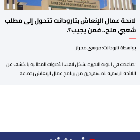
لائحة عمال الإنعاش بتارودانت تتحول إلى مطلب
شعبي ملح.. فمن يجيب؟.
بواسطة تارودانت: موسى محراز
تصاعدت في الاونة الاخيرة بشكل لافت، الأصوات المطالبة بالكشف عن
اللائحة الرسمية للمستفيدين من برنامج عمال الإنعاش بجماعة
تارودانت، بعد أن تحول الملف إلى واحد من أكثر المواضيع إثارة للنقاش
داخل المدينة وعلى منصات التواصل الاجتماعي، وسط دعوات متزايدة
إلى اعتماد مبدأ الشفافية وربط المسؤولية بالمحاسبة. فبعد خروج عبد
الكبير بن طوطو، ثم شخص اخر […]