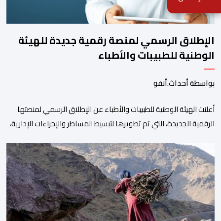
الإطلاق الرسمي لمنصة رقمية جديدة للهيئة
الوطنية للطبيبات والأطباء
بواسطة أحداث.أنفو
أعلنت الهيئة الوطنية للطبيبات والأطباء عن الإطلاق الرسمي لمنصتها
الرقمية الجديدة، التي تم تطويرها لتبسيط المساطر والإجراءات الإدارية،
وتحسين جودة الخدمات المقدمة للأطباء، وتعزيز التواصل بين الأطباء
والمجالس الجهوية للهيئة إلى جانب الهيئة الوطنية. وذكر بلاغ للهيئة أن
هذه المنصة، التي تم إطلاقها في إطار استراتيجيتها الرامية إلى التحديث
والتحول الرقمي، تشكل خطوة مهمة في […]