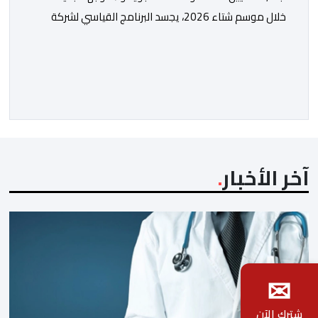
خلال موسم شتاء 2026، يجسد البرنامج القياسي لشركة
“رايان إير” بالمغرب الاستراتيجية التي يعتمدها المكتب
الوطني المغربي للسياحة من أجل تعزيز ولوج الوجهات
والجهات بشكل مستدام، ومواكبة المكانة المتنامية للمغرب
في الأسواق الدولية. يؤكد المكتب الوطني المغربي للسياحة
الدينامية المتواصلة لاستراتيجيته في مجال النقل الجوي، […]
آخر الأخبار
✉
شترك الآن