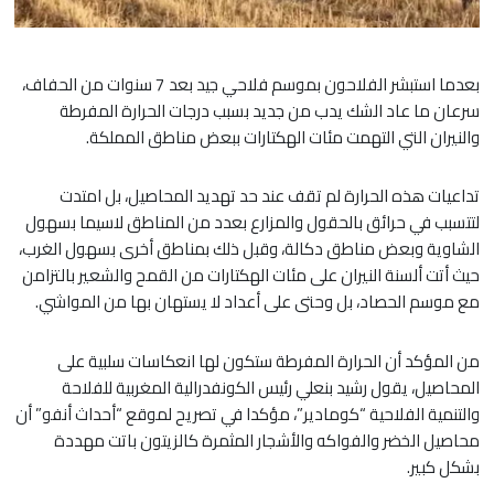
بعدما استبشر الفلاحون بموسم فلاحي جيد بعد 7 سنوات من الحفاف،
سرعان ما عاد الشك يدب من جديد بسبب درجات الحرارة المفرطة
والنيران التي التهمت مئات الهكتارات ببعض مناطق المملكة.
تداعيات هذه الحرارة لم تقف عند حد تهديد المحاصيل، بل امتدت
لتتسبب في حرائق بالحقول والمزارع بعدد من المناطق لاسيما بسهول
الشاوية وبعض مناطق دكالة، وقبل ذلك بمناطق أخرى بسهول الغرب،
حيث أتت ألسنة النيران على مئات الهكتارات من القمح والشعير بالتزامن
مع موسم الحصاد، بل وحتى على أعداد لا يستهان بها من المواشي.
من المؤكد أن الحرارة المفرطة ستكون لها انعكاسات سلبية على
المحاصيل، يقول رشيد بنعلي رئيس الكونفدرالية المغربية للفلاحة
والتنمية الفلاحية “كومادير”، مؤكدا في تصريح لموقع “أحداث أنفو” أن
محاصيل الخضر والفواكه والأشجار المثمرة كالزيتون باتت مهددة
بشكل كبير.