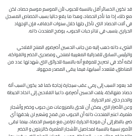
قد تكون الخسائر أقل بالنسبة للحبوب لأن الموسم موسم حصاد، لكن
مع ذلك، إذا ما تأخر الحصاد، وهذا ما يقع حاليا بسبب الخصاص المسجل
في آلات الحصاد التي تآكل جلها خلال سنوات الجفاف، فإن الإجهاد
الحراري يتسبب في تناثر حبات الحبوب، يوضح المتحدث ذاته.
الشيء ذاته ذهب إليه من جانب الحسين أضرضور، المنتج الفلاحي
والرئيس السابق للفدرالية المغربية لمنتجي ومصدري الخضر والفواكه،
لكنه أكد في تصريح للموقع أنه بالنسبة للحرائق التي شهدتها عدد من
المناطق، فتتعدد أسبابها، فيما يبقى المصدر مجهولا.
قد يعود السبب إلى رمي عقب سيجارة زجاجة كما قد يكون السبب آلة
حصاد متهالكة، يلفت الحسين أضرضو، داعيا الفلاحين إلى اتخاذ الحيطة
والحذر حتى تمر الحرارة.
وعن الأضرار التي يمكن أن تلحق بالمزروعات من حبوب وخضر وأشجار
مثمرة، اعتبر المتحدث ذاته أن الحبوب من قمح وشعير لن يلحقها أي
ضرر، بالنظر إلى أن موجة الحرارة تتزامن مع موسم الحصاد، بينما تبقى
الأمور نسبية بالنسبة لمحاصيل الأشجار المثمرة كالزيتون و الخضر