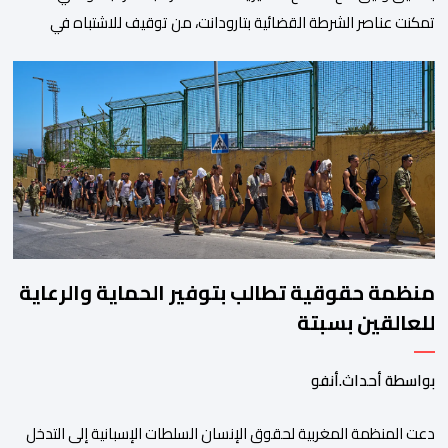
تمكنت عناصر الشرطة القضائية بتارودانت، من توقيف للاشتباه في
تورطه في أفعال مرتبطة بالدعوة إلى ارتكاب أعمال تخريبية واستهداف
ممتلكات الدولة، وذلك على خلفية دعوات للاحتجاج جرى تداولها عبر
مواقع التواصل الاجتماعي تحت اسم ما بات يعرف بـ” Genz212
“.وبحسب المعطيات المتوفرة، جاء توقيف المعني بالأمر […]
منظمة حقوقية تطالب بتوفير الحماية والرعاية
للعالقين بسبتة
بواسطة أحداث.أنفو
دعت المنظمة المغربية لحقوق الإنسان السلطات الإسبانية إلى التدخل