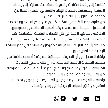
ثقافية إلى رافعة حضارية وتنموية مستدامة، متطرقاً إلى رهانات
السينما الإلكترونية، وتحديات الإنتاج والتسويق الفردي، فضلاً عن
محدودية التعاون بين الفاعلين في المجال.
من جانبه، قدم الأكاديمي فيكتور كابري من بوركينافاسو رؤية خاصة
لمستقبل السينما الإفريقية، مؤكداً أهمية الحفاظ على خصوصيتها
الثقافية وهويتها الفنية في ظل التحولات الرقمية المتسارعة. كما
توقف عند إشكالية تهميش السينما الإفريقية على المستوى الدولي،
مستحضراً الدور التاريخي الذي لعبه مهرجان فيسباكو في دعم الإنتاجات
الإفريقية والتعريف بها.
وأشار المتدخل إلى أن الصورة السينمائية الإفريقية أصبحت حاضرة في
مختلف المنصات الرقمية العالمية، غير أن ذلك لا يلغي التحديات
المرتبطة بالتمويل والتوزيع والترويج، رغم ما أتاحته الثورة التكنولوجية
من إمكانيات جديدة للوصول إلى الجمهور.
واختتمت الندوة بنقاش مفتوح بين المشاركين والجمهور، تم خلاله
استعراض آفاق السينما الإفريقية في زمن الرقمنة .