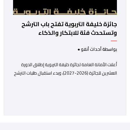
جائزة خليفة التربوية تفتح باب الترشح
وتستحدث فئة للابتكار والذكاء
الاصطناعي
بواسطة أحداث أنفو ●
أعلنت الأمانة العامة لجائزة خليفة التربوية إطلاق الدورة
العشرين للجائزة (2026-2027)، وبدء استقبال طلبات الترشح
إلكترونياً اعتباراً من اليوم وحتى 31 دجنبر 2026. وقال بلاغ
صحافي إن هذه الدوة تكتسب أهمية خاصة لتزامنها مع
مرور عشرين عاماً على انطلاق الجائزة، وتشهد للمرة الأولى
استحداث فئة “الابتكار والذكاء الاصطناعي في التعليم”، إلى
جانب طرح 10 مجالات […]