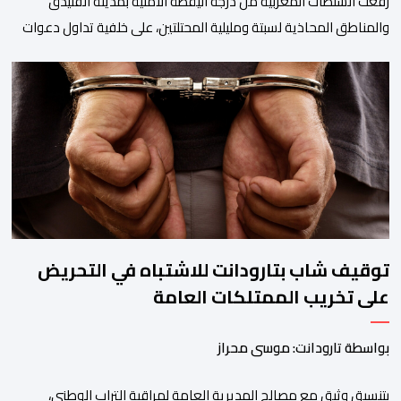
رفعت السلطات المغربية من درجة اليقظة الأمنية بمدينة الفنيدق
والمناطق المحاذية لسبتة ومليلية المحتلتين، على خلفية تداول دعوات
عبر منصات التواصل الاجتماعي تحث على تنفيذ محاولة جماعية جديدة
للوصول إلى المدينتين يوم 15 غشت الجاري. وعرفت المناطق الشمالية
خلال الساعات الأخيرة انتشارا أمنيا مكثفا، خاصة بالمحاور الطرقية
المؤدية إلى الفنيدق، حيث جرى تعزيز الدوريات وإقامة […]
توقيف شاب بتارودانت للاشتباه في التحريض
على تخريب الممتلكات العامة
بواسطة تارودانت: موسى محراز
بتنسيق وثيق مع مصالح المديرية العامة لمراقبة التراب الوطني،