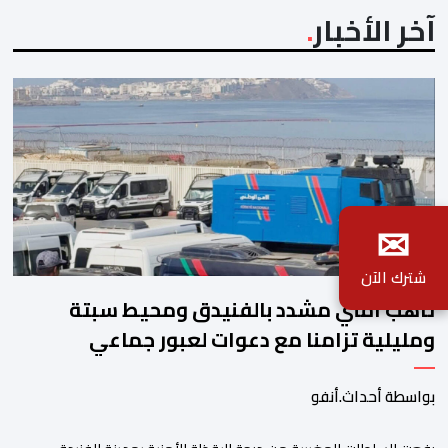
آخر الأخبار
✉
شترك الآن
تأهب أمني مشدد بالفنيدق ومحيط سبتة
ومليلية تزامنا مع دعوات لعبور جماعي
بواسطة أحداث.أنفو