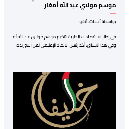
موسم مولاي عبد الله أمغار
بواسطة أحداث. أنفو
في إطارالاستعدادات الجارية لتنظيم موسم مولاي عبد الله أمغار،تو
وفي هذا السياق، أكد رئيس الاتحاد الإقليمي لفن التبوريدة،
سعيد
ولم تخل هذه الدورة من مؤشرات إيجابية على مستوى تنوعالمشاركة،
وتبرز هذه الأرقام الحجم الكبير الذي باتت تعرفه تظاهرةالتبوريدة 
ومن المرتقب أن تعرف فعاليات الموسم إقبالا جماهيريا
واسعا،في ظل الشغف الكبير الذي يحظى به فن التبوريدة، باعتبارهأحد أ