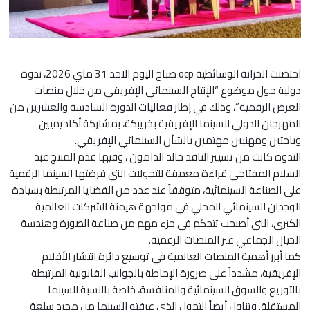
احتضنت الخزانة الوسائطية ocp صباح اليوم الاحد 31 ماي 2026، ندوة
دولية حول موضوع “الإنتاج السينمائي الإفريقي من خلال منصات
العرض الرقمية”، وذلك في إطار فعاليات الدورة السادسة والعشرين من
المهرجان الدولي للسينما الإفريقية بخريبكة، بمشاركة أكاديميين
وباحثين ومهنيين مهتمين بالشأن السينمائي الإفريقي.
الندوة كانت من تسيير الناقد خالد الدامون ، وفيها قدم المنتج عبد
السلام المفتاحي قراءة معمقة للتحولات التي فرضتها السينما الرقمية
على الصناعة السينمائية، متوقفاً عند عدد من القضايا المرتبطة بسيادة
الوجدان السينمائي المحلي في مواجهة هيمنة الشركات العالمية
الكبرى، التي أصبحت تتحكم في جزء مهم من صناعة الصورة وهندسة
الخيال الجماعي عبر المنصات الرقمية.
كما أبرز أهمية المنصات العالمية في توسيع دائرة انتشار الأفلام
الإفريقية، مشدداً على ضرورة الإحاطة بالجوانب القانونية المرتبطة
بالتوزيع والسوق السينمائية والمنافسة، خاصة بالنسبة للسينما
المستقلة. وتناول أيضاً التحول الذي عرفته السينما من مجرد سلعة