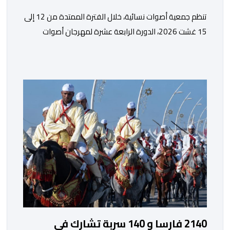
تنظم جمعية أصوات نسائية، خلال الفترة الممتدة من 12 إلى
15 غشت 2026، الدورة الرابعة عشرة لمهرجان أصوات
نسائية الذي يقترح برنامجا متنوعا يجمع بين الإبداع الفني
والسهرات المجانية والمبادرات الاجتماعية والتضامنية
والإنسانية. ووفق بلاغ للمنظمين، تقترح هذه الدورة، التي
تنظم تحت الرعاية السامية لصاحب الجلالة الملك محمد
السادس، تحت شعار “سيدات البحر الأبيض المتوسط، […]
2140 فارسا و 140 سربة تشارك في