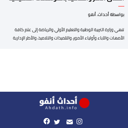
بواسطة أحداث. أنفو
تنھي وزارة التربیة الوطنیة والتعلیم الأولي والریاضة إلى علم كافة
الأمھات والآباء وأولیاء الأمور، والتلمیذات والتلامیذ، والأطر الإداریة
والتربویة وإلى الرأي العام الوطني، أن الدخول المدرسي لسنة 2026-
2027 سیتم في موعده الرسمي المحدد سلفا طبقا لمقتضیات المقرر
الوزاري رقم 047.26 الصادر بتاریخ 3 یولیوز 2026 بشأن تنظیم السنة
الدراسیة. وأوضحت الوزارة، في بلاغ، أن أطر […]