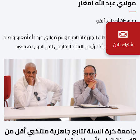
مولاي عبد الله أمغار
بواسطة أحداث. أنفو
✉
في إطارالاستعدادات الجارية لتنظيم موسم مولاي عبد الله أمغار،تواصلت 
شترك الآن
وفي هذا السياق، أكد رئيس الاتحاد الإقليمي لفن التبوريدة، سعيد
ولم تخل هذه الدورة من مؤشرات إيجابية على مستوى تنوعالمشاركة، حيث 
وتبرز هذه الأرقام الحجم الكبير الذي باتت تعرفه تظاهرةالتبوريدة خلال 
ومن المرتقب أن تعرف فعاليات الموسم إقبالا جماهيريا
واسعا،في ظل الشغف الكبير الذي يحظى به فن التبوريدة، باعتبارهأحد أبرز م
جامعة كرة السلة تتابع جاهزية منتخبي أقل من