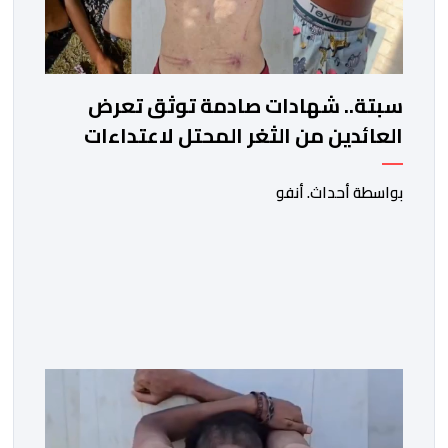
سبتة.. شهادات صادمة توثق تعرض
العائدين من الثغر المحتل لاعتداءات
جسيمة من قبل الحرس المدني
الاسباني
بواسطة أحداث. أنفو