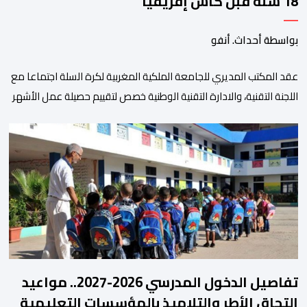
18 سنة قبل كأس إفريقيا
بواسطة أحداث. أنفو
عقد المكتب المديري للجامعة الملكية المغربية لكرة السلة اجتماعا مع
اللجنة التقنية، والادارة التقنية الوطنية خصص لتقييم حصيلة عمل الأشهر
الثلاثة الماضية، والوقوف على مختلف المحطات التي شهدتها
المنتخبات الوطنية خلال الفترة الأخيرة. وشهد الاجتماع تقديم عرض
مفصل حول مشاركة المنتخبين الوطنيين لأقل من 18 سنة، إناثا وذكورا،
من طرف اللجنة التقنية التي واكبت كل […]
تفاصيل الدخول المدرسي 2026-2027.. مواعيد
التحاق الأطر والتلاميذ بالمؤسسات التعليمية