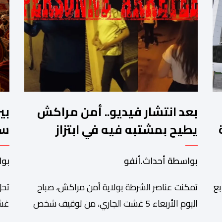
بعد انتشار فيديو.. أمن مراكش
بي
يطيح بمشتبه فيه في ابتزاز
سب
ت
سائحين
ال
بواسطة أحداث.أنفو
بوا
بع
تمكنت عناصر الشرطة بولاية أمن مراكش، صباح
تحل
اليوم الأربعاء 5 غشت الجاري، من توقيف شخص
غشت
دة
يشتبه في تورطه في قضية تتعلق بالابتزاز وممارسة
شاه