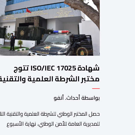
شهادة ISO/IEC 17025 تتوج
مختبر الشرطة العلمية والتقنية
للأمن الوطني في مختلف الخبرا
بواسطة أحداث. أنفو
الجنائية
حصل المختبر الوطني للشرطة العلمية والتقنية التا
للمديرية العامة للأمن الوطني، نهاية الأسبوع
المنصرم، على شهادة الاعتماد والمطابقة والجو