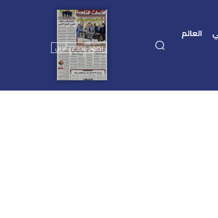
ي
العالم
تصفح عدد 22 أبريل