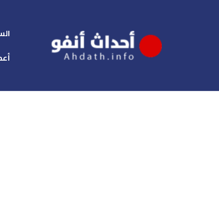
الس
أعم