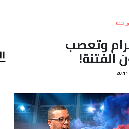
 الفتنة!
رام وتعصب
ال
الفتنة!