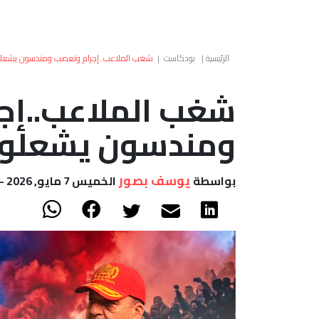
الرئيسية
|
بودكاست
|
شغب الملاعب..إجرام وتعصب ومندسون يشعلون
شغب الملاعب..إج
ومندسون يشعلون 
يوسف بصور
بواسطة
الخميس 7 مايو, 2026 - 20:11