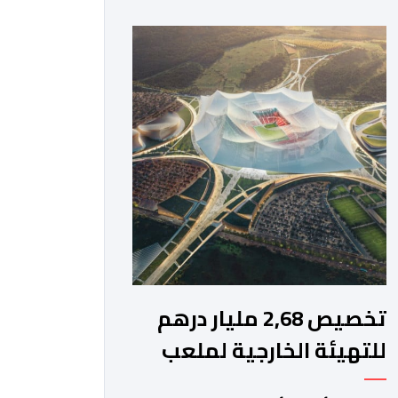
أرضية ملعب مولاي الحسن بمدينة الرباط،
انطلاقا من الساعة التاسعة ليلا. وكانت
لبؤات الأطلس قد تأهلن إلى الدور ربع
النهائي بعد تصدرهن المجموعة الأولى
برصيد سبع نقاط، حصدنها من انتصارين
وتعادل، فيما بلغ […]
تخصيص 2,68 مليار درهم
للتهيئة الخارجية لملعب
الحسن الثاني