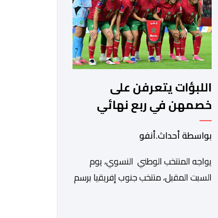
الوحيد المباشر والمنتخب من قِبل 211
اتحادا […]
اللبؤات يتعرفن على
خصمهن في ربع نهائي
كأس إفريقيا
بواسطة أحداث.أنفو
يواجه المنتخب الوطني النسوي، يوم
السبت المقبل، منتخب جنوب إفريقيا برسم
ربع نهائي كأس أمم إفريقيا للسيدات
“المغرب 2026”. وستجرى المباراة على