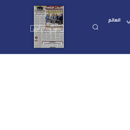
ي
العالم
تصفح عدد 22 أبريل