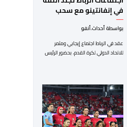
اجتماعات الرباط تجدد الثقة
في إنفانتينو مع سحب
مشروع الفيفا
بواسطة أحداث.أنفو
عقد في الرباط اجتماع إيجابي ومثمر
للاتحاد الدولي لكرة القدم، بحضور الرئيس
جياني إنفانتينو، والأمين العام ماتياس
غرافستروم، وأعضاء مجلس إدارة الفيفا،
لمناقشة التطورات الأخيرة وضمان تطوير
آليات العمل الداخلي. ​وشهد اللقاء تجديد
الثقة المتبادلة بين القيادة التنفيذية
للاتحاد، حيث أكد المجتمعون دعمهم
الكامل للرئيس إنفانتينو باعتباره المسؤول