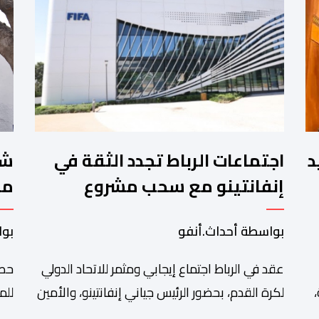
.تقييد
اجتماعات الرباط تجدد الثقة في
إنفانتينو مع سحب مشروع
مخ
الفيفا
لل
بواسطة أحداث.أنفو
بوا
ال
عقد في الرباط اجتماع إيجابي ومثمر للاتحاد الدولي
حصل
لكرة القدم، بحضور الرئيس جياني إنفانتينو، والأمين
للم
العام ماتياس غرافستروم، وأعضاء مجلس إدارة
الم