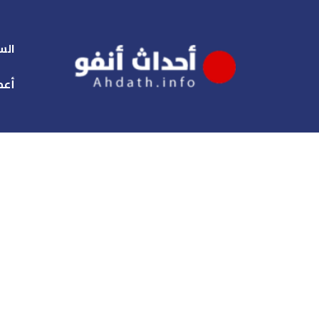
الس
أعم