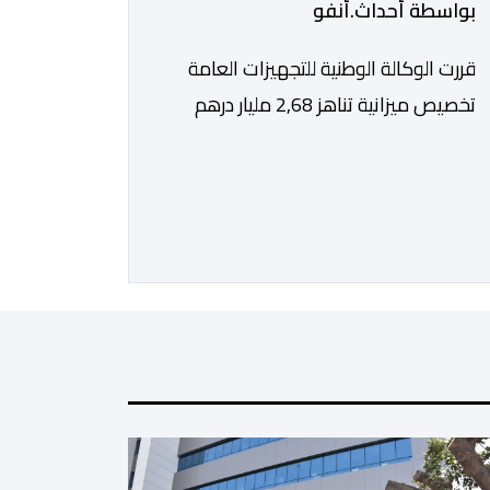
بواسطة أحداث.أنفو
قررت الوكالة الوطنية للتجهيزات العامة
تخصيص ميزانية تناهز 2,68 مليار درهم
للقيام بأشغال التهيئة الخارجية الخاصة
بملعب الحسن الثاني الكبير الذي سيتسع
لـ115 ألف متفرج، بهدف تجهيزه وفق
أعلى المعايير العالمية قبل انطلاق
نهائيات كأس العالم 2030. ​وكشف مصدر
مطلع أن هذا الغلاف المالي يندرج في إطار
الحصة رقم 7 من القائمة الإجمالية
لطلبات العروض […]