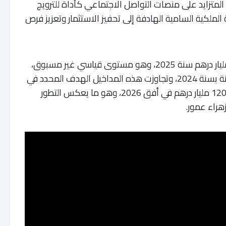
 المتزايد على منصات التواصل الاجتماعي كأداة للترويج
 الملكية السامية الهادفة إلى تحفيز الاستثمار وتعزيز فرص
بلغة الأرقام، بلغت عائدات السياحة حوالي 138 مليار درهم سنة 2025، وهو مستوى قياسي غير مسبوق،
حيث سجل القطاع نموا يقارب 21 في المائة مقارنة بسنة 2024، وتجاوزت هذه المداخيل الهدف المحدد في
خارطة الطريق السياحية 2023-2026، المقدرة بـ 120 مليار درهم في أفق 2026، وهو ما يعكس التطور
هراء عمور.