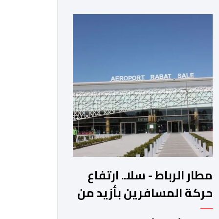
عوائد سندات الخزانة الأمريكية. وزاد سعر
الذهب في المعاملات الفورية بنسبة 1
في المائة إلى 4285,69 دولارا للأوقية،
مسجلا أعلى مستوى له منذ 18 يونيو
الماضي، فيما ارتفعت العقود الأمريكية
الآجلة […]
مطار الرباط - سلا.. ارتفاع
حركة المسافرين بأزيد من
14 بالمائة خلال الفصل