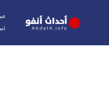
الس
أعم