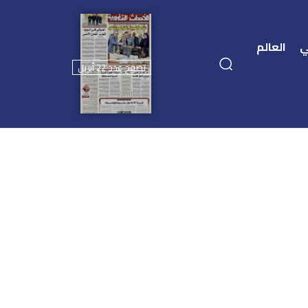
ي
العالم
تصفح عدد 22 أبريل