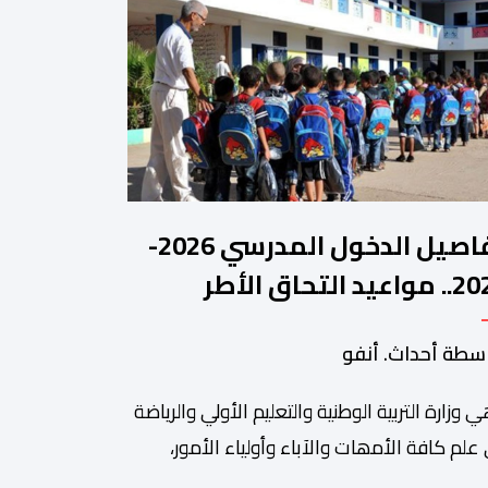
تفاصيل الدخول المدرسي 2026-
2027.. مواعيد التحاق الأطر
لتلاميذ بالمؤسسات التعليمية
سطة أحداث. أنفو
ي وزارة التربیة الوطنیة والتعلیم الأولي والریاضة
ة من أبرزالتظاهرات التراثية بالمغرب، والتي تستقطب سنويا عشاق
 علم كافة الأمھات والآباء وأولیاء الأمور،
تلمیذات والتلامیذ، والأطر الإداریة والتربویة وإلى