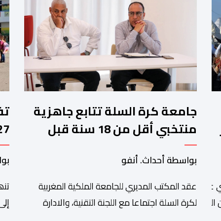
جامعة كرة السلة تتابع جاهزية
منتخبي أقل من 18 سنة قبل
كأس إفريقيا
وا
بواسطة أحداث. أنفو
بوا
عقد المكتب المديري للجامعة الملكية المغربية
تنھ
 عبد الله أمغار،تواصلت عملية إحصاء السربات المشاركة في واحد
التبوريدة،
لكرة السلة اجتماعا مع اللجنة التقنية، والادارة
إلى
التقنية الوطنية خصص لتقييم حصيلة عمل الأشهر
وال