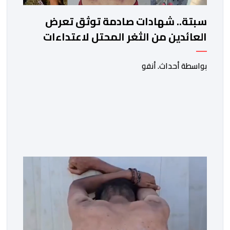
سبتة.. شهادات صادمة توثق تعرض
العائدين من الثغر المحتل لاعتداءات
جسيمة من قبل الحرس المدني
الاسباني
بواسطة أحداث. أنفو