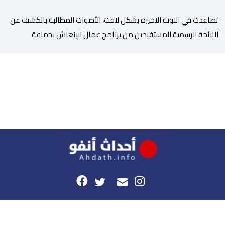
تصاعدت في الاونة الاخيرة بشكل لافت، الأصوات المطالبة بالكشف عن
اللائحة الرسمية للمستفيدين من برنامج عمال الإنعاش بجماعة
تارودانت، بعد أن تحول الملف إلى واحد من أكثر المواضيع إثارة للنقاش
داخل المدينة وعلى منصات التواصل الاجتماعي، وسط دعوات متزايدة
إلى اعتماد مبدأ الشفافية وربط المسؤولية بالمحاسبة. فبعد خروج عبد
الكبير بن طوطو، ثم شخص اخر […]
هذا الموقع
راسلونا