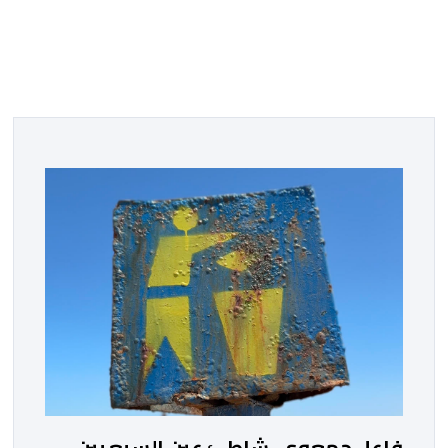
فاعل جمعوي..شاطئ عين السبع بين