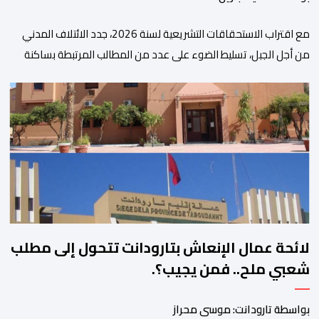
مع اقتراب الاستحقاقات التشريعية لسنة 2026، جدد الائتلاف المدني
من أجل الجبل، تسليط الضوء على عدد من المطالب المرتبطة بساكنة
المناطق الجبلية. وفي هذا السياق، أطلق الائتلاف مذكرة مطلبية، دعا
فيها الأحزاب السياسية، إلى ادراج 10 التزامات ضمن برامجها الانتخابية
المنتظرة، في إطار تعاقد سياسي مع المناطق الجبلية والانتقال من
الوعود الانتخابية إلى التزامات عملية […]
لائحة عمال الإنعاش بتارودانت تتحول إلى مطلب
شعبي ملح.. فمن يجيب؟.
بواسطة تارودانت: موسى محراز