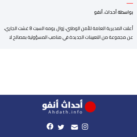
بمصالح الأمن الوطني
بواسطة أحداث. أنفو
أعلنت المديرية العامة للأمن الوطني، زوال يومه السبت 8 غشت الجاري،
عن مجموعة من التعيينات الجديدة في مناصب المسؤولية بمصالح لا
ممركزة للأمن الوطني بمدن الناظور ومراكش وأكادير وتيكيوين
والعروي وأسفي ووجدة والعيون والدار البيضاء وبني ملال وابن جرير
وطنجة وأصيلة، وذلك في إطار دينامية داخلية تهدف لضخ دماء جديدة
والاستعانة بكفاءات أمنية شابة ومتمرسة، […]