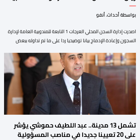
بواسطة أحداث. أنفو
اصدرت إدارة السجن المحلي العرجات 1 التابعة للمندوبية العامة لإدارة
السجون وإعادة الإدماج بيانا توضيحيا ردا على ما تم تداوله ببعض
الجرائد والمواقع الالكترونية بخصوص الوضعية الصحية للسجين محمد
زيان، المعتقل بالمؤسسة ذاتها، وذلك لتنوير الرأي العام بالحقائق
والمعطيات الدقيقة.واوضحت إدارة المؤسسة السجنية أن المعني
بالأمر يستفيد منذ إيداعه من تتبع طبي منتظم ومستمر وفقا […]
تشمل 13 مدينة.. عبد اللطيف حموشي يؤشر
على 20 تعيينا جديدا في مناصب المسؤولية