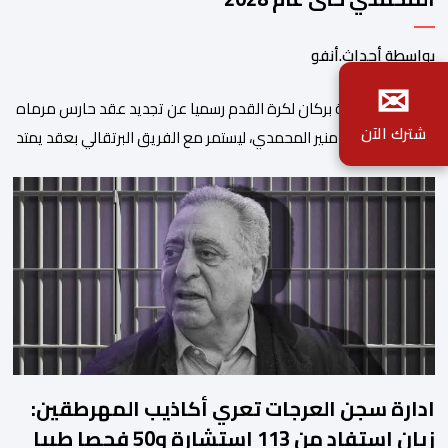
بواسطة أحداث.أنفو
✉
​أعلن نادي نهضة بركان لكرة القدم رسميا عن تجديد عقد حارس مرماه
شترك الآن
الدولي المغربي منير المحمدي، ليستمر مع الفريق البرتقالي بعقد يمتد
حتى صيف عام 2028. ​وجاء هذا الإعلان عبر الحسابات الرسمية للنادي
على منصات التواصل الاجتماعي، مصحوبا بعبارة “الرحلة مستمرة”، في
إشارة إلى رغبة الإدارة في الحفاظ على ركائز الفريق والتعزيز من
استقراره الفني […]
ادارة سجن العرجات تعري أكاذيب المهرطقين:
زيان استفاد من 113 استشارة و50 فحصا طبيا