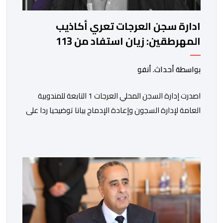
ادارة سجن العرجات تعري أكاذيب
المهرطقين: زيان استفاد من 113
استشارة و50 فحصا طبيا
بواسطة أحداث. أنفو
اصدرت إدارة السجن المحلي العرجات 1 التابعة للمندوبية
العامة لإدارة السجون وإعادة الإدماج بيانا توضيحيا ردا على
ما تم تداوله ببعض الجرائد والمواقع الالكترونية بخصوص
الوضعية الصحية للسجين محمد زيان، المعتقل بالمؤسسة
ذاتها، وذلك لتنوير الرأي العام بالحقائق والمعطيات
الدقيقة.واوضحت إدارة المؤسسة السجنية أن المعني بالأمر
يستفيد منذ إيداعه من تتبع طبي منتظم ومستمر وفقا […]