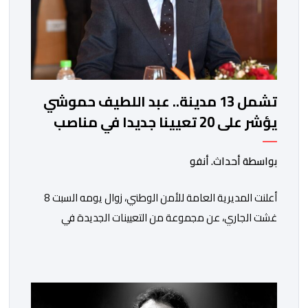
تشمل 13 مدينة.. عبد اللطيف حموشي
يؤشر على 20 تعيينا جديدا في مناصب
المسؤولية بمصالح الأمن الوطني
بواسطة أحداث. أنفو
أعلنت المديرية العامة للأمن الوطني، زوال يومه السبت 8
غشت الجاري، عن مجموعة من التعيينات الجديدة في
مناصب المسؤولية بمصالح لا ممركزة للأمن الوطني بمدن
الناظور ومراكش وأكادير وتيكيوين والعروي وأسفي ووجدة
والعيون والدار البيضاء وبني ملال وابن جرير وطنجة وأصيلة،
وذلك في إطار دينامية داخلية تهدف لضخ دماء جديدة