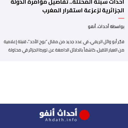
أحداث سبتة المحتلة.. تفاصيل مؤامرة الدولة
الجزائرية لزعزعة استقرار المغرب
بواسطة أحداث. أنفو
فجَّر أبو وائل الريفي، في عدد جديد من مقال “بوح الأحد”، قنبلة إعلامية
من العيار الثقيل، كاشفاً بالدلائل الدامغة عن تورط الجزائر في محاولة
جديدة لضرب الاستقرار الداخلي بالمغرب والتشويش على علاقاته
الاستراتيجية مع إسبانيا، كاشفا خيوط حملة تحريضية ممنهجة شنتها
الحسابات والمنصات التابعة للمخابرات العسكرية الجزائرية لاستدراج
الشباب والقاصرين عبر مواقع التواصل الاجتماعي، وذلك […]