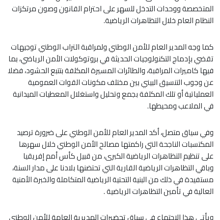
المتخصصة ووحدات التدخل للسهر على احترام القانون وصون مرتكزات
النظام العام خلال التظاهرات الرياضية.
كما وجه المدير العام للأمن الوطني ولمراقبة التراب الوطني توجيهات
تقضي بإدماج التكنولوجيات الحديثة في بروتوكولات الأمن الرياضي، بما
فيها كاميرات المراقبة، والطائرات المسيرة المكلفة بتتبع الحشود، فضلا
عن وجوب التنسيق البيني بين مختلف مكونات القوات العمومية
العملياتية أو تلك المكلفة بجمع وتحليل واستغلال المعطيات الميدانية
في الملاعب ومحيطها.
وفي سياق متصل، أكد المدير العام للأمن الوطني على ضرورة ترصيد
المكتسبات الناجحة التي راكمتها مصالح الأمن الوطني خلال سهرها
على تنظيم التظاهرات الرياضية الكبرى، من قبيل كأس أمم إفريقيا
وباقي التظاهرات الرياضية القارية التي تحتضنها بلادنا على مدار السنة،
مستفيدة في ذلك من البنية التحتية الرياضية المتكاملة والخبرة الأمنية
العالية في تأمين التظاهرات الرياضية .
ويأتي هذا الاجتماع في سياق تحضيرات المديرية العامة للأمن الوطني