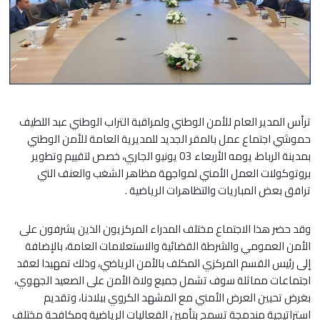
ترأس المدير العام للأمن الوطني ولمراقبة التراب الوطني عبد اللطيف
حموشي اجتماع عمل بالمقر الجديد للمديرية العامة للأمن الوطني
بمدينة الرباط، يومه الأربعاء 03 يونيو الجاري، خصص لتقييم وتطوير
بروتوكولات العمل الأمني لمواجهة مظاهر الشغب والعنف التي
ترافق بعض المباريات والتظاهرات الرياضية .
وقد حضر هذا الاجتماع مختلف المدراء المركزيون الذين يشرفون على
الأمن العمومي والشرطة القضائية والاستعلامات العامة، بالإضافة
إلى رئيس القسم المركزي المكلف بالأمن الرياضي، وذلك تمهيدا لعقد
اجتماعات مماثلة سوف تشمل جميع ولاة الأمن على الصعيد الجهوي،
بغرض تحيين العرض الأمني مع المشهد الكروي ببلادنا، وتقديم
استراتيجية مندمجة تسمح بتأمين الفعاليات الرياضية ومكافحة مختلف