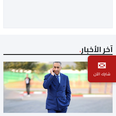
مؤسسة الإذاعة والتلفزيون الإسبانية العمومية (RTVE).
المقال الذي حَمَل عنواناً مليئاً بالإيحاءات السلبية: “المغرب،
بين غياب محمد السادس، شائعات الانتقال والاضطرابات
الاجتماعية”، يُمثِّل خروجاً غير مألوف عن الخط التحريري
المعتاد […]
آخر الأخبار
✉
شترك الآن