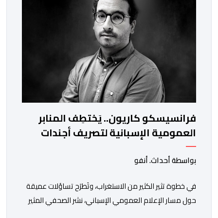
والاستعانة بكفاءات أمنية شابة ومتمرسة، […]
فرانسيسكو كاريون.. يَختطِف المنابر
العمومية الإسبانية لتصريف أجندات
معادية للمغرب
بواسطة أحداث. أنفو
في خطوة تثير الكثير من الاستغراب، وتَطرَح تساؤلات عميقة
حول مسار الإعلام العمومي الإسباني، نشر الصحفي المثير
للجدل فرانسيسكو كاريون مقالاً مطولاً ومتحيزاً على بوابة