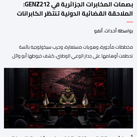
بصمات المخابرات الجزائرية في GENZ212:
الملاحقة القضائية الدولية تنتظر الكابرانات
بواسطة أحداث. أنفو
مخططات مأجورة، وهويات مستعارة، وحرب سيكولوجية بائسة
تحطمت أوهامها على جدار الوعي الوطني، كشف خيوطها أبو وائل
الريفي في بوح جديد له هذا الأحد، استعرض من خلاله تفاصيل اجهاض
الأجهزة الأمنية المغربية لأحدث محاولات المخابرات العسكرية الجزائرية
استهداف امن المملكة واستقرارها. أكد أبو وائل الريفي أنه: “بعد
إجهاض مخططات الجارة التي تحركت سريعا عبر عملائها […]