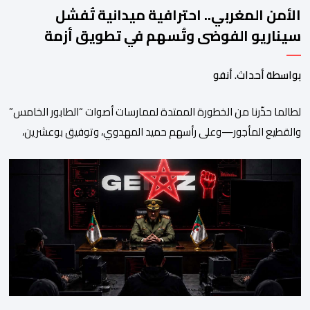
الأمن المغربي.. احترافية ميدانية تُفشل
سيناريو الفوضى وتُسهم في تطويق أزمة
سبتة
بواسطة أحداث. أنفو
لطالما حذّرنا من الخطورة الممتدة لممارسات أصوات “الطابور الخامس”
والقطيع المأجور—وعلى رأسهم حميد المهدوي، وتوفيق بوعشرين،
والمعطي منجب—الذين ارتضوا لأنفسهم لعب أدوار الانتهازية، وتجاوز
أخلاقيات العمل الصحفي ومقتضيات القانون الجنائي، عبر الاستغلال
المقيت لفقر وهشاشة بعض المواطنين وتوظيف انفعالاتهم لخدمة
أجندات التهييج وضرر استقرار الوطن. وجاء بوح “أبو وائل الريفي” هذا
الأحد ليؤكد حقيقة هذه […]