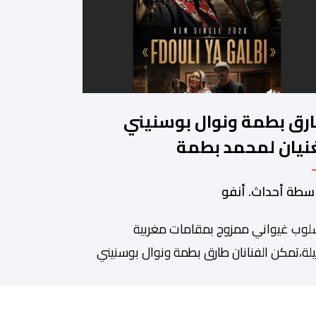
رق بطمة ونوال بوسنيني
نيان لمحمد بطمة
سطة أحداث. أنفو
لوب غيواني ممزوج بمقامات مغربية
لة،تمكن الفنانان طارق بطمة ونوال بوسنيني
نفض الغبار عن زجلية جميلة،كتبها ولحنها
رحوم محمد بطمة ،احد اعمدة مجموعة