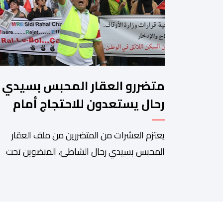
متضررو العقار المحبس بسيدي
رحال يستعدون للاحتجاج أمام
وزارة الأوقاف
يعتزم العشرات من المتضررين من ملف العقار
المحبس بسيدي رحال الشاطئ، المنضوين تحت
لواء “جمعية المهاجر للتنمية ومساندة مغاربة
العالم” إلى جانب جمعيات محلية أخرى، تنظيم وق
احتجاجية سلمية أمام الملحقة الإدارية لوزارة
الأوقاف والشؤون الإسلامية بحي حسان بالرباط،