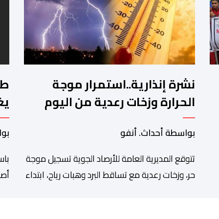
نشرة إنذارية..استمرار موجة
طا
الحرارة وزخات رعدية من اليوم
يغ
الجمعة إلى الأحد
بواسطة أحداث. أنفو
بوا
تتوقع المديرية العامة للأرصاد الجوية تسجيل موجة
باس
حر، وزخات رعدية مع تساقط البرد وهبات رياح، ابتداء
أصي
فة
من اليوم الجمعة إلى غاية يوم الأحد بعدد من
من 
مناطق المملكة. وأوضحت المديرية، في نشرة
الم