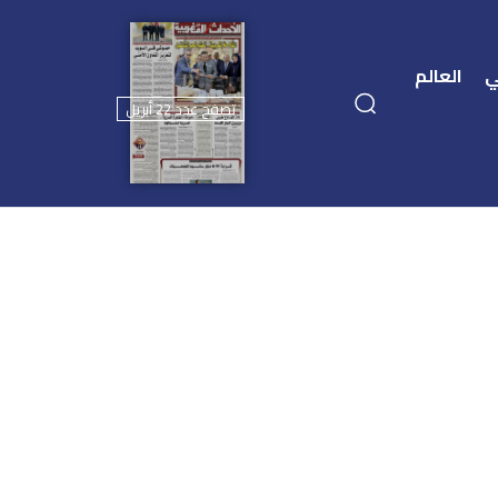
ي
العالم
تصفح عدد 22 أبريل