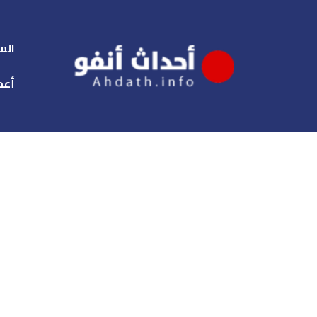
الس
أعم