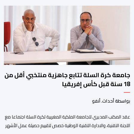
ولم تخل هذه الدورة من مؤشرات إيجابية على مستوى تنوعالمشاركة، حيث 
وتبرز هذه الأرقام الحجم الكبير الذي باتت تعرفه تظاهرةالتبوريدة خلال 
ومن المرتقب أن تعرف فعاليات الموسم إقبالا جماهيريا
واسعا،في ظل الشغف الكبير الذي يحظى به فن التبوريدة، باعتبارهأحد أبرز م
جامعة كرة السلة تتابع جاهزية منتخبي أقل من
18 سنة قبل كأس إفريقيا
بواسطة أحداث. أنفو
عقد المكتب المديري للجامعة الملكية المغربية لكرة السلة اجتماعا مع
اللجنة التقنية، والادارة التقنية الوطنية خصص لتقييم حصيلة عمل الأشهر