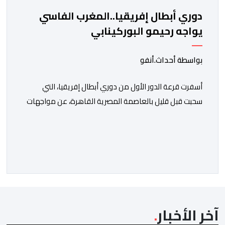
دوري أبطال إفريقيا..المغرب الفاسي
يواجه رحيمو البوركينابي
بواسطة أحداث.أنفو
أسفرت قرعة الدور الأول من دوري أبطال إفريقيا، التي
سحبت قبل قليل بالعاصمة المصرية القاهرة، عن مواجهات
متوازنة لممثلي كرة القدم المغربية، نهضة بركان والمغرب
الفاسي، في مستهل مشوارهما القاري. ​وسيكون نادي
نهضة بركان على موعد في هذا الدور مع الفائز من المباراة
التي تجمع بين ستار سبورت السييراليوني ونادي المدينة
الغامبي، حيث يطمح الفريق […]
آخر الأخبار