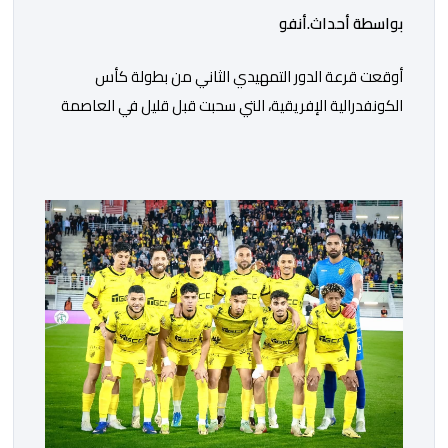
بواسطة أحداث.أنفو
أوقعت قرعة الدور التمهيدي الثاني من بطولة كأس
الكونفدرالية الإفريقية، التي سحبت قبل قليل في العاصمة
المصرية القاهرة، ممثلي كرة القدم المغربية الرجاء الرياضي
والجيش الملكي في مواجهات مرتقبة أمام أندية غرب
ووسط القارة. ​وسيكون نادي الرجاء الرياضي على موعد مع
مواجهة المتأهل من المباراة التي تجمع بين إيل كانيمي
واريورز النيجيري ونادي أوديب ممثل […]