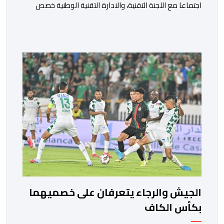
اجتماعا مع اللجنة التقنية، والادارة التقنية الوطنية خصص
لتقييم حصيلة عمل الأشهر الثلاثة الماضية، والوقوف على
مختلف المحطات التي شهدتها المنتخبات الوطنية خلال
الفترة الأخيرة. وشهد الاجتماع تقديم عرض مفصل حول
مشاركة المنتخبين الوطنيين لأقل من 18 سنة، إناثا وذكورا،
من طرف اللجنة التقنية التي واكبت كل […]
الجيش والرجاء يتعرفان على خصميهما
بكأس الكاف