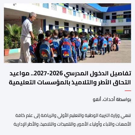
الثلاثة الماضية، والوقوف على مختلف المحطات التي شهدتها
المنتخبات الوطنية خلال الفترة الأخيرة. وشهد الاجتماع تقديم عرض
مفصل حول مشاركة المنتخبين الوطنيين لأقل من 18 سنة، إناثا وذكورا،
من طرف اللجنة التقنية التي واكبت كل […]
تفاصيل الدخول المدرسي 2026-2027.. مواعيد
التحاق الأطر والتلاميذ بالمؤسسات التعليمية
بواسطة أحداث. أنفو
تنھي وزارة التربیة الوطنیة والتعلیم الأولي والریاضة إلى علم كافة
الأمھات والآباء وأولیاء الأمور، والتلمیذات والتلامیذ، والأطر الإداریة
والتربویة وإلى الرأي العام الوطني، أن الدخول المدرسي لسنة 2026-