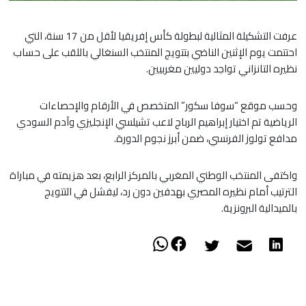
عرفت التشكيلة المثالية لبطولة كأس إفريقيا لأقل من 17 سنة، التي
احتتمت يوم الإثنين الناضي بتتويج المنتخب السنغالي باللقب على حساب
نظيره التانزاني تواجد دوليين مغربيين.
وحسب موقع “سوفا سكور” المتخصص في الأرقام والإحصاءات
الرياضية تم اختيار إبراهيم الرباج لاعب تشيلسي الإنجليزي وآدم السودي
مدافع تولوز الفرنسي، ضمن أبرز نجوم الدورة.
​واكتفى المنتخب الوطني المغربي بالمركز الرابع، بعد هزيمته في مباراة
الترتيب أمام نظيره المصري بهدفين دون رد، ليفشل في التتويج
بالميدالية البرونزية.