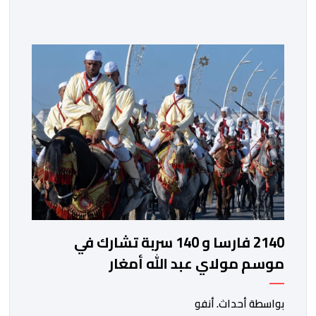
والسهرات المجانية والمبادرات الاجتماعية والتضامنية
والإنسانية. ووفق بلاغ للمنظمين، تقترح هذه الدورة، التي
تنظم تحت الرعاية السامية لصاحب الجلالة الملك محمد
السادس، تحت شعار “سيدات البحر الأبيض المتوسط، […]
2140 فارسا و 140 سربة تشارك في
موسم مولاي عبد الله أمغار
بواسطة أحداث. أنفو