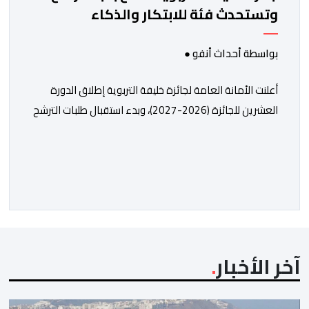
وتستحدث فئة للابتكار والذكاء
الاصطناعي
بواسطة أحداث أنفو ●
أعلنت الأمانة العامة لجائزة خليفة التربوية إطلاق الدورة
العشرين للجائزة (2026-2027)، وبدء استقبال طلبات الترشح
إلكترونياً اعتباراً من اليوم وحتى 31 دجنبر 2026. وقال بلاغ
صحافي إن هذه الدوة تكتسب أهمية خاصة لتزامنها مع
مرور عشرين عاماً على انطلاق الجائزة، وتشهد للمرة الأولى
استحداث فئة “الابتكار والذكاء الاصطناعي في التعليم”، إلى
جانب طرح 10 مجالات […]
آخر الأخبار