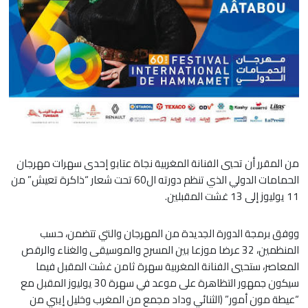
من المقرر أن تحيي الفنانة المغربية نجاة عتابو إحدى سهرات مهرجان
الحمامات الدولي الذي تنظم دورته ال60 تحت شعار “ذاكرة تعيش” من
11 يوليوز إلى 13 غشت المقبلين.
ووفق برمجة الدورة الجديدة من المهرجان والتي تتضمن، حسب
المنظمين، 32 عرضا موزعا بين المسرح والموسيقى والغناء والرقص
المعاصر، ستحيي الفنانة المغربية سهرة ثامن غشت المقبل فيما
سيكون جمهور التظاهرة على موعد في سهرة 30 يوليوز المقبل مع
“عيطة مون أمور” (الثنائي وداد مجمع من المغرب وخليل إيبي من