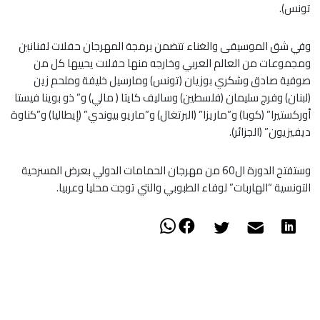
تونس).
وفي شق الموسيقى والغناء تتضمن برمجة المهرجان حفلات لفنانين
ومجموعات من العالم العربي وخارجه منها حفلات يحييها كل من
صوفية صادق وشكري بوزيان (تونس) ومارسيل خليفة وملحم زين
(لبنان) وفرج سليمان (فلسطين) وساليف كايتا ( مالي) و” ذو بوينا فيستا
أوركستيرا” (كوبا) و”ماريزا” (البرتغال) و”ماريو بيوندي” (إيطاليا) و”كناوة
ديفيزيون” (الجزائر).
وستفتح الدورة ال60 من مهرجان الحمامات الدولي بعرض المسرحية
التونسية “الهاربات” لوفاء الطبوبي والتي توجت محليا وعربيا.