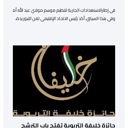
في إطارالاستعدادات الجارية لتنظيم موسم مولاي عبد الله أمغار،تو
وفي هذا السياق، أكد رئيس الاتحاد الإقليمي لفن التبوريدة،
سعيد
ولم تخل هذه الدورة من مؤشرات إيجابية على مستوى تنوعالمشاركة،
وتبرز هذه الأرقام الحجم الكبير الذي باتت تعرفه تظاهرةالتبوريدة 
ومن المرتقب أن تعرف فعاليات الموسم إقبالا جماهيريا
واسعا،في ظل الشغف الكبير الذي يحظى به فن التبوريدة، باعتبارهأحد أ
جائزة خليفة التربوية تفتح باب الترشح