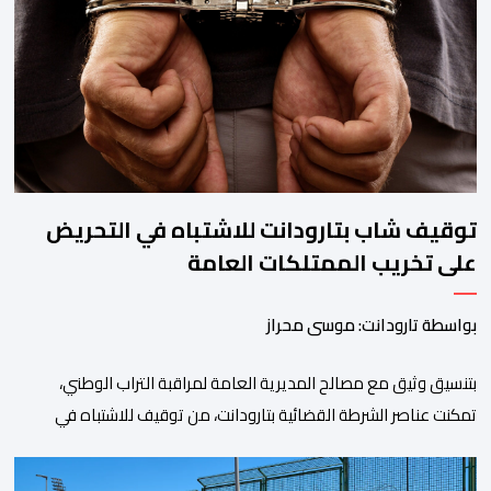
خلال الساعات الأخيرة انتشارا أمنيا مكثفا، خاصة بالمحاور الطرقية
المؤدية إلى الفنيدق، حيث جرى تعزيز الدوريات وإقامة […]
توقيف شاب بتارودانت للاشتباه في التحريض
على تخريب الممتلكات العامة
بواسطة تارودانت: موسى محراز
بتنسيق وثيق مع مصالح المديرية العامة لمراقبة التراب الوطني،
تمكنت عناصر الشرطة القضائية بتارودانت، من توقيف للاشتباه في
تورطه في أفعال مرتبطة بالدعوة إلى ارتكاب أعمال تخريبية واستهداف
ممتلكات الدولة، وذلك على خلفية دعوات للاحتجاج جرى تداولها عبر