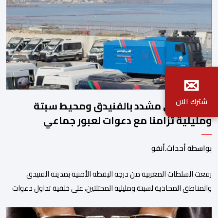
✉
شترك الآن
تأهب أمني مشدد بالفنيدق ومحيط سبتة
ومليلية تزامنا مع دعوات لعبور جماعي
بواسطة أحداث.أنفو
رفعت السلطات المغربية من درجة اليقظة الأمنية بمدينة الفنيدق
والمناطق المحاذية لسبتة ومليلية المحتلتين، على خلفية تداول دعوات
عبر منصات التواصل الاجتماعي تحث على تنفيذ محاولة جماعية جديدة
للوصول إلى المدينتين يوم 15 غشت الجاري. وعرفت المناطق الشمالية