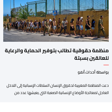
مواقع التواصل الاجتماعي تحت اسم ما بات يعرف بـ” Genz212
“.وبحسب المعطيات المتوفرة، جاء توقيف المعني بالأمر […]
منظمة حقوقية تطالب بتوفير الحماية والرعاية
للعالقين بسبتة
بواسطة أحداث.أنفو
دعت المنظمة المغربية لحقوق الإنسان السلطات الإسبانية إلى التدخل
العاجل لمعالجة الأوضاع الإنسانية الصعبة التي يعيشها عدد من
المواطنين والمواطنات المغاربة العالقين بمدينة سبتة المحتلة، من
بينهم أطفال وقاصرون وقاصرات، في ظل نقص حاد في الغذاء والماء