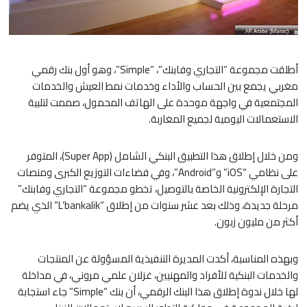
أطلقت مجموعة “التجاري وفابنك”، “Simple”، وهو أول بنك رقمي
مغربي يجمع بين الحساب والأداء وخدمات نمط العيش والخدمات
المجتمعية في واجهة موحدة على الهاتف المحمول، صممت لتلبية
الاستعمالات اليومية لجميع المغاربة.
ومن خلال إطلاق هذا التطبيق البنكي الشامل (Super App)، المتوفر
على نظامي “iOS” و”Android”، وفي فضاءات التوزيع الكبرى ومنصات
التجارة الإلكترونية الخاصة بالتوصيل، تخطو مجموعة “التجاري وفابنك”
مرحلة جديدة، وذلك بعد عشر سنوات من إطلاق “L’bankalik” الذي يضم
أكثر من مليون زبون.
وبهذه المناسبة، أكدت المديرة التنفيذية المسؤولة عن المنتجات
والخدمات البنكية للأفراد والمهنيين، غزلان علمي مروني، في مداخلة
لها خلال ندوة إطلاق هذا البنك الرقمي، أن بنك “Simple” جاء استجابة