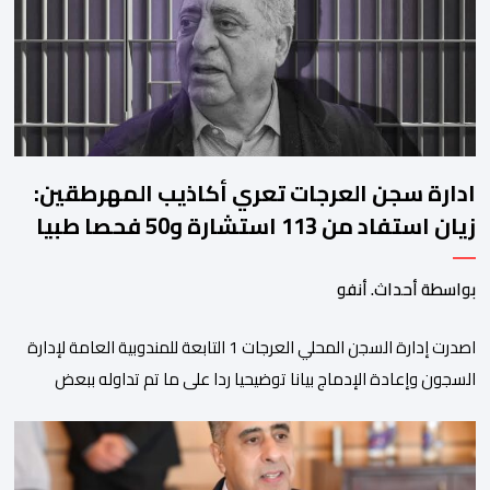
استقراره الفني […]
ادارة سجن العرجات تعري أكاذيب المهرطقين:
زيان استفاد من 113 استشارة و50 فحصا طبيا
بواسطة أحداث. أنفو
اصدرت إدارة السجن المحلي العرجات 1 التابعة للمندوبية العامة لإدارة
السجون وإعادة الإدماج بيانا توضيحيا ردا على ما تم تداوله ببعض
الجرائد والمواقع الالكترونية بخصوص الوضعية الصحية للسجين محمد
زيان، المعتقل بالمؤسسة ذاتها، وذلك لتنوير الرأي العام بالحقائق
والمعطيات الدقيقة.واوضحت إدارة المؤسسة السجنية أن المعني