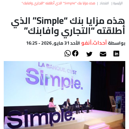
العالم
الرئيسية
|
اقتصاد
|
هذه مزايا بنك “Simple” الذي أطلقته “التجاري وافابنك”
هذه مزايا بنك “Simple” الذي
أعمدة
أطلقته “التجاري وافابنك”
الصحراء
أحداث.أنفو
بواسطة
الأحد 31 مايو, 2026 - 16:25