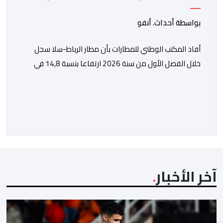
الفصل الأول من 2026
بواسطة أحداث. أنفو
أفاد المكتب الوطني للمطارات بأن مطار الرباط-سلا سجل
خلال الفصل الأول من سنة 2026 ارتفاعا بنسبة 14,8 في
المائة في حركة المسافرين مقارنة مع نفس الفترة من
السنة الماضية. واستقبل هذا المطار مليون و217 ألف و574
مسافرا خلال الستة أشهر الأولى من السنة الجارية، مقابل
مليون و60 ألف و480 مسافرا خلال الفترة ذاتها من سنة
[…]
آخر الأخبار