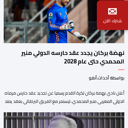
✉
شترك الآن
نهضة بركان يجدد عقد حارسه الدولي منير
المحمدي حتى عام 2028
بواسطة أحداث.أنفو
​أعلن نادي نهضة بركان لكرة القدم رسميا عن تجديد عقد حارس مرماه
الدولي المغربي منير المحمدي، ليستمر مع الفريق البرتقالي بعقد يمتد
حتى صيف عام 2028. ​وجاء هذا الإعلان عبر الحسابات الرسمية للنادي
على منصات التواصل الاجتماعي، مصحوبا بعبارة “الرحلة مستمرة”، في
إشارة إلى رغبة الإدارة في الحفاظ على ركائز الفريق والتعزيز من