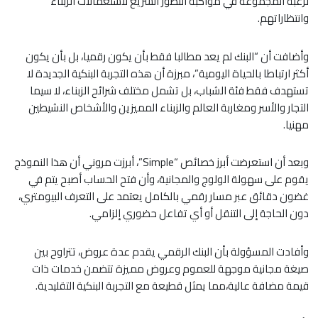
لرغبة المجموعة في مواكبة التطور السريع لاستعمالات الزبناء
وانتظاراتهم.
وأضافت أن “البنك لم يعد مطالبا فقط بأن يكون رقميا، بل بأن يكون
أكثر ارتباطا بالحياة اليومية”، مبرزة أن هذه التجربة البنكية الجديدة لا
تستهدف فقط فئة الشباب، بل تشمل مختلف شرائح الزبناء، لا سيما
التجار والأسر ومغاربة العالم والزبناء المميزين والأشخاص النشيطين
مهنيا.
وبعد أن استعرضت أبرز خصائص “Simple”، أبرزت مروني أن هذا النموذج
يقوم على سهولة الولوج والمجانية، وأن فتح الحساب أصبح يتم في
غضون دقائق عبر مسار رقمي بالكامل يعتمد على التعرف البيومتري،
دون الحاجة إلى التنقل أو أي تفاعل حضوري إلزامي.
وأفادت المسؤولة بأن البنك الرقمي يقدم عدة عروض، تتراوح بين
صيغة مجانية موجهة للعموم وعروض مميزة تتضمن خدمات ذات
قيمة مضافة عالية،مما يمثل قطيعة مع التجربة البنكية التقليدية.