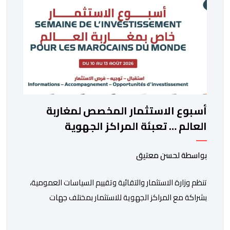
أسبوع الاستثمار المخصص لمغاربة
العالم … تعبئة المراكز الجهوية
للاستثمار لمواكبة مشاريع مغاربة
العالم
بواسطة لحسن معتيق
تنظم وزارة الاستثمار والتقائية وتقييم السياسات العمومية،
بشراكة مع المراكز الجهوية للاستثمار بمختلف جهات
المملكة، خلال الفترة الممتدة من 10 إلى 13 غشت 2026،
دورة جديدة من أسبوع الاستثمار المخصص لمغاربة العالم .