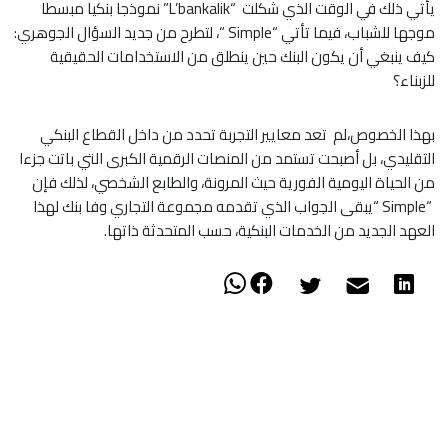
يأتي ذلك في الوقت الذي شكلت “L’bankalik” نموذجا بنكيا مبسطا
موجها للشباب، فيما تأتي “Simple “، لتطرح من جديد السؤال الجوهري:
كيف ينبغي أن يكون البنك حين ينطلق من الاستخدامات الحقيقية
للزبناء؟
بهذا الخصوص،لم تعد معايير التجربة تحدد من داخل القطاع البنكي
التقليدي، بل أصبحت تستمد من المنصات الرقمية الكبرى التي باتت جزءا
من الحياة اليومية الفورية حيث المرونة، والطابع الشخصي، لذلك فإن
“Simple “يبقى الجواب الذي تقدمه مجموعة التجاري وفا بنك لهذا
العهد الجديد من الخدمات البنكية، حسب المتحدثة ذاتها.