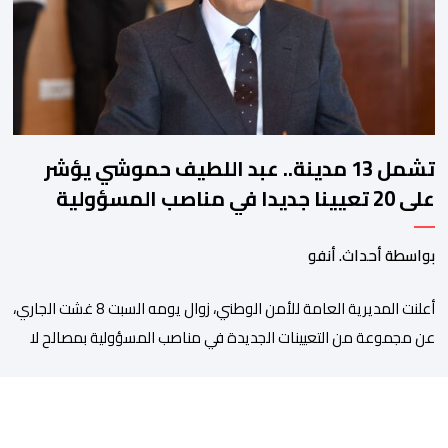
بالأمر يستفيد منذ إيداعه من تتبع طبي منتظم ومستمر وفقا […]
تشمل 13 مدينة.. عبد اللطيف حموشي يؤشر
على 20 تعيينا جديدا في مناصب المسؤولية
بمصالح الأمن الوطني
بواسطة أحداث. أنفو
أعلنت المديرية العامة للأمن الوطني، زوال يومه السبت 8 غشت الجاري،
عن مجموعة من التعيينات الجديدة في مناصب المسؤولية بمصالح لا
ممركزة للأمن الوطني بمدن الناظور ومراكش وأكادير وتيكيوين
والعروي وأسفي ووجدة والعيون والدار البيضاء وبني ملال وابن جرير
وطنجة وأصيلة، وذلك في إطار دينامية داخلية تهدف لضخ دماء جديدة