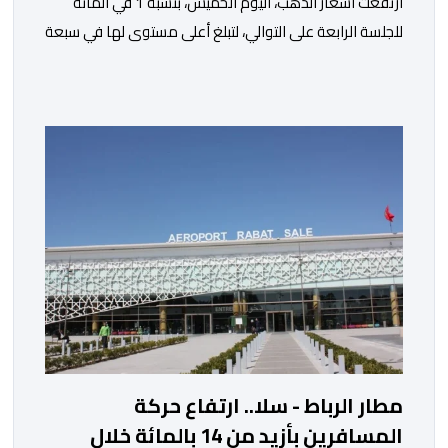
ارتفعت أسعار الذهب، اليوم الخميس، بنسبة 1 في المائة
للجلسة الرابعة على التوالي، لتبلغ أعلى مستوى لها في سبعة
أسابيع، مدعومة بتراجع الدولار وانخفاض عوائد سندات
الخزانة الأمريكية. وزاد سعر الذهب في المعاملات الفورية
بنسبة 1 في المائة إلى 4285,69 دولارا للأوقية، مسجلا أعلى
مستوى له منذ 18 يونيو الماضي، فيما ارتفعت العقود
الأمريكية الآجلة […]
مطار الرباط - سلا.. ارتفاع حركة
المسافرين بأزيد من 14 بالمائة خلال