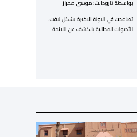
بواسطة تارودانت: موسى محراز
تصاعدت في الاونة الاخيرة بشكل لافت،
الأصوات المطالبة بالكشف عن اللائحة
الرسمية للمستفيدين من برنامج عمال
الإنعاش بجماعة تارودانت، بعد أن تحول
الملف إلى واحد من أكثر المواضيع إثارة
للنقاش داخل المدينة وعلى منصات
التواصل الاجتماعي، وسط دعوات
متزايدة إلى اعتماد مبدأ الشفافية وربط
المسؤولية بالمحاسبة. فبعد خروج عبد
الكبير بن طوطو، ثم شخص اخر […]