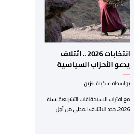
الرقمي، تشكل خطوة مهمة في […]
انتخابات 2026 .. ائتلاف
يدعو الأحزاب السياسية
لتبني التزامات واضحة تجاه
بواسطة سكينة بنزين
المناطق الجبلية
مع اقتراب الاستحقاقات التشريعية لسنة
2026، جدد الائتلاف المدني من أجل
الجبل، تسليط الضوء على عدد من
المطالب المرتبطة بساكنة المناطق