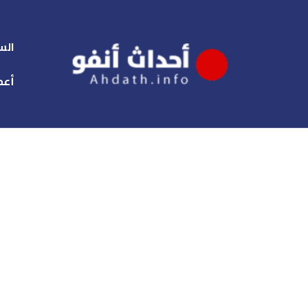
الس
أعم