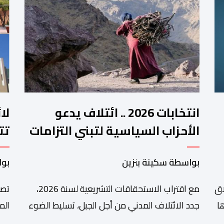
انتخابات 2026 .. ائتلاف يدعو
لا
الأحزاب السياسية لتبني التزامات
تت
واضحة تجاه المناطق الجبلية
فم
بواسطة سكينة بنزين
بوا
اق
مع اقتراب الاستحقاقات التشريعية لسنة 2026،
تصا
ا
جدد الائتلاف المدني من أجل الجبل، تسليط الضوء
الم
على عدد من المطالب المرتبطة بساكنة المناطق
من 