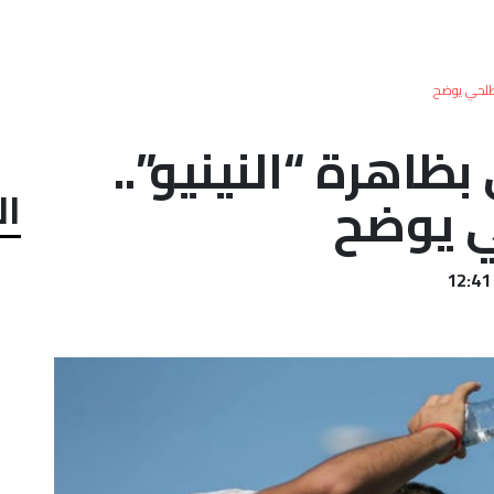
الطلحي يوضح
اهرة “النينيو”..
ال
حي يوضح