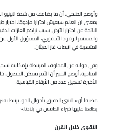
وأوضح الطلحي، أن ما يضاعف من شدة النينيو الحا
بمعنى ان العالم سيعيش احترارا مزدوجًا، احترار ط
الناتجة عن احترار الأرض بسبب تراكم الغازات الد
والمستمر للوقود الأحفوري، المسؤول الأول عن ان
المتسببة في انبعاث غاز الميثان.
وفي جوابه عن المخاوف المرتبطة بإمكانية تسج
المناخية، أوضح الخبير أن الأمر ممكن الحصول، 
الأخيرة تسجيل عدد من الأرقام القياسية.
مضيفا أن« التنبئ الدقيق بأحوال الجو، يرتبط بفتر
يطلعنا عليها خبراء الطقس في بلادنا.«
الأقوى خلال القرن