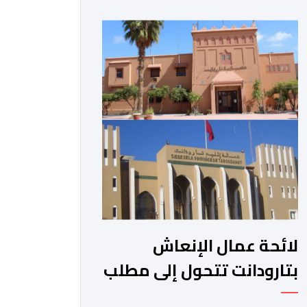
الجبلية. وفي هذا السياق، أطلق الائتلاف
مذكرة مطلبية، دعا فيها الأحزاب
السياسية، إلى ادراج 10 التزامات ضمن
برامجها الانتخابية المنتظرة، في إطار تعاقد
سياسي مع المناطق الجبلية والانتقال
من الوعود الانتخابية إلى التزامات عملية
[…]
لائحة عمال الإنعاش
بتارودانت تتحول إلى مطلب
شعبي ملح.. فمن يجيب؟.