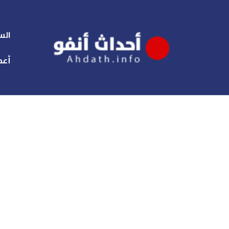
الس
أعم