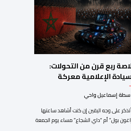
اصة ربع قرن من التحولات:
سيادة الإعلامية معركة
مغرب القادمة
سطة إسماعيل واحي
أتذكر على وجه اليقين إن كنت أشاهد ساعتها
اغون بول” أم “داي الشجاع” مساء يوم الجمعة
23 يوليوز 1999. ما أتذكره جيدا هو أن البث انقطع