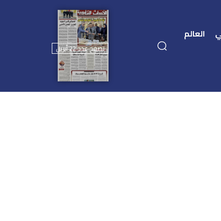
ي
العالم
تصفح عدد 22 أبريل