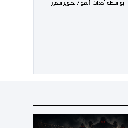
بواسطة أحداث. أنفو / تصوير سمير
الغازي