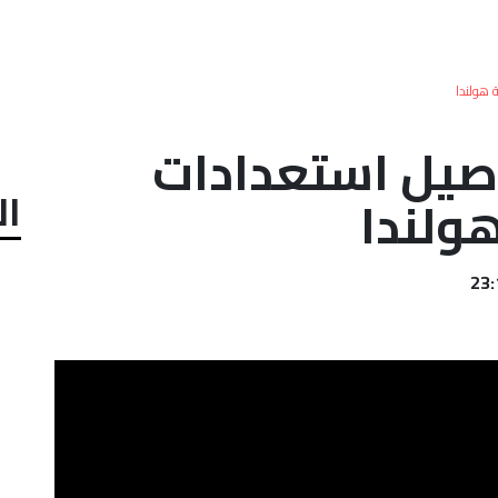
هولندا
يل استعدادات
ال
ولندا