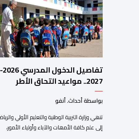
تفاصيل الدخول المدرسي 2026-
2027.. مواعيد التحاق الأطر
والتلاميذ بالمؤسسات التعليمي
بواسطة أحداث. أنفو
تنھي وزارة التربیة الوطنیة والتعلیم الأولي والریاض
إلى علم كافة الأمھات والآباء وأولیاء الأمور،
والتلمیذات والتلامیذ، والأطر الإداریة والتربویة وإل