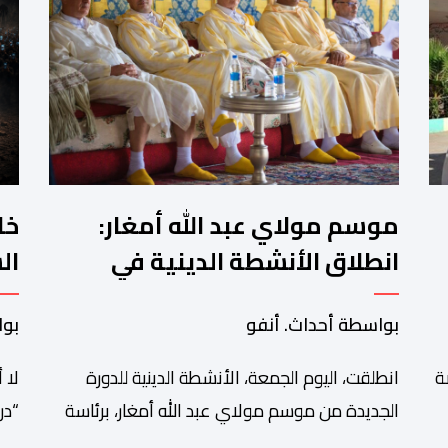
موسم مولاي عبد الله أمغار:
خل
انطلاق الأنشطة الدينية في
ال
ة
أجواء من الخشوع الروحي
ال
بواسطة أحداث. أنفو
بوا
ة
انطلقت، اليوم الجمعة، الأنشطة الدينية للدورة
لا 
الجديدة من موسم مولاي عبد الله أمغار، برئاسة
“در
ى
والي جهة الدار البيضاء-سطات، وعامل إقليم