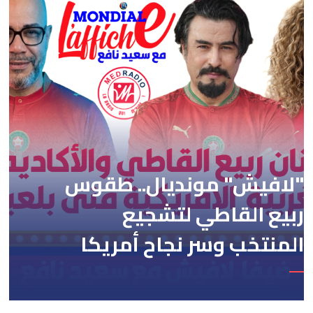
"لافيش" مونديال.. طقوس
ربيع القاطي لتشجيع
المنتخب وسر نجاح أمريكا
في استضافة المونديال مع
منى بلعباس