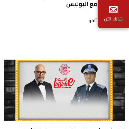
كنحتافلوا مع البوليس
✉
شترك الآن
بواسطة أحداث. أنفو