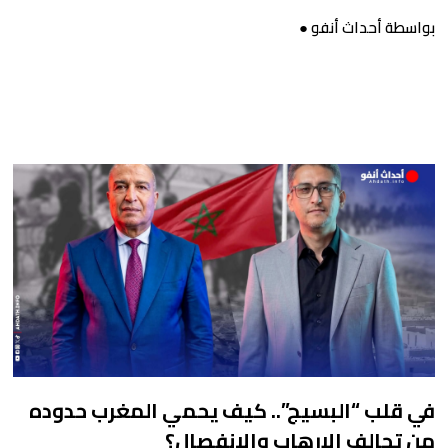
يقول كل شئ
بواسطة أحداث أنفو ●
في قلب “البسيج”.. كيف يحمي المغرب حدوده
من تحالف الإرهاب والانفصال؟