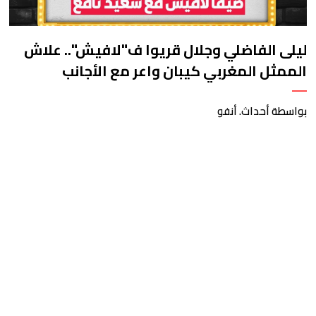
ليلى الفاضلي وجلال قريوا ف"لافيش".. علاش
الممثل المغربي كيبان واعر مع الأجانب
وفالمغرب لا؟
بواسطة أحداث. أنفو