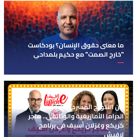
ما معنى حقوق الإنسان؟ بودكاست
"خارج الصمت" مع حكيم بلمداحي
من التتويج المسرحي إلى عمق
الدراما الأمازيغية والوثائقي.. هاجر
كريكع وغزلان أسيف في برنامج
لافيش